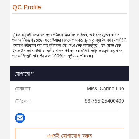
QC Profile
চুক্তি অনুযায়ী গুণমানের পণ্য পাঠানো আমাদের দায়িত্ব, তাই মেল্যান্ডের কঠোর
গুণমান নিয়ন্ত্রণ রয়েছে, যাতে উপাদান থেকে শুরু করে চূড়ান্ত প্যাকিং পর্যন্ত প্রতিটি
পদক্ষেপ পর্যবেক্ষণ করা যায়,কাঁচামাল এবং অংশ চেক অন্তর্ভুক্ত , ইন-লাইন চেক,
ইন-হাউস ল্যাব টেস্ট বা তৃতীয় পক্ষের পরীক্ষা, কোয়ালিটি কন্ট্রোল নমুনা অনুমোদন,
প্রাক-শিপমেন্ট পরিদর্শন এবং 100% সম্পূর্ণ চেক পরিষেবা।
যোগাযোগ
যোগাযোগ:
Miss. Carina Luo
টেলিফোন:
86-755-25400409
এখনই যোগাযোগ করুন