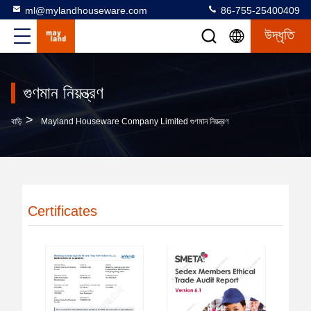
ml@mylandhouseware.com
86-755-25400409
উদ্ধৃতি
গুণমান নিয়ন্ত্রণ
>
বাড়ি
Mayland Houseware Company Limited গুণমান নিয়ন্ত্রণ
Certificates