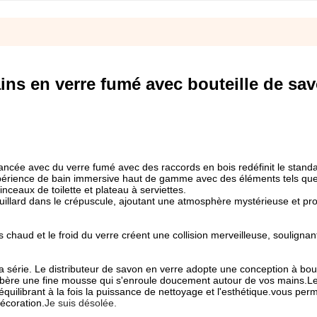
ins en verre fumé avec bouteille de sa
lancée avec du verre fumé avec des raccords en bois redéfinit le stand
expérience de bain immersive haut de gamme avec des éléments tels que
inceaux de toilette et plateau à serviettes.
ouillard dans le crépuscule, ajoutant une atmosphère mystérieuse et pr
chaud et le froid du verre créent une collision merveilleuse, soulignant 
a série. Le distributeur de savon en verre adopte une conception à bou
Il libère une fine mousse qui s'enroule doucement autour de vos mains.L
 équilibrant à la fois la puissance de nettoyage et l'esthétique.vous per
décoration.
Je suis désolée.