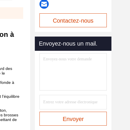
Contactez-nous
von à
maintenant
Envoyez-nous un mail.
ard des
 le
ofonde à
l'équilibre
ton,
es brosses
Envoyer
mettant de