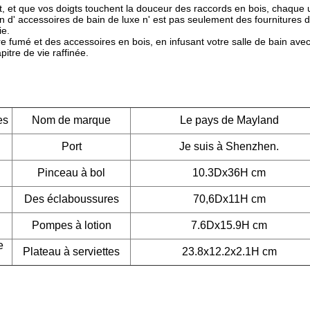
, et que vos doigts touchent la douceur des raccords en bois, chaque ut
n d' accessoires de bain de luxe n' est pas seulement des fournitures d
ie.
re fumé et des accessoires en bois, en infusant votre salle de bain av
tre de vie raffinée.
es
Nom de marque
Le pays de Mayland
Port
Je suis à Shenzhen.
Pinceau à bol
10.3Dx36H cm
Des éclaboussures
70,6Dx11H cm
Pompes à lotion
7.6Dx15.9H cm
e
Plateau à serviettes
23.8x12.2x2.1H cm