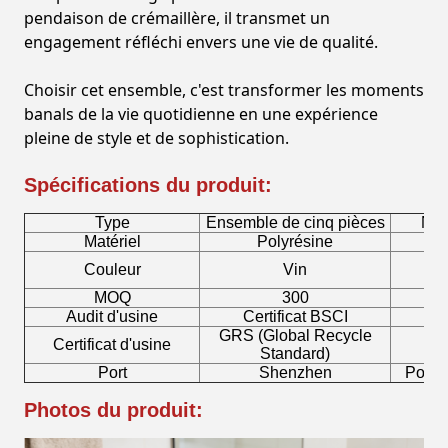
pendaison de crémaillère, il transmet un
engagement réfléchi envers une vie de qualité.
Choisir cet ensemble, c'est transformer les moments
banals de la vie quotidienne en une expérience
pleine de style et de sophistication.
Spécifications du produit:
Type
Ensemble de cinq pièces
Nom
Matériel
Polyrésine
P
Couleur
Vin
P
MOQ
300
Audit d'usine
Certificat BSCI
Pom
GRS (Global Recycle
Certificat d'usine
Br
Standard)
Port
Shenzhen
Porte
Photos du produit: