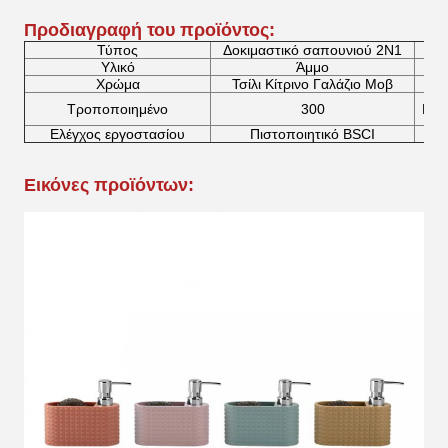
Προδιαγραφή του προϊόντος:
Τύπος
Δοκιμαστικό σαπουνιού 2N1
Υλικό
Άμμο
Χρώμα
Τσίλι Κίτρινο Γαλάζιο Μοβ
Τροποποιημένο
300
Πισ
Ελέγχος εργοστασίου
Πιστοποιητικό BSCI
Εικόνες προϊόντων: