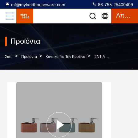
ml@mylandhouseware.com
86-755-25400409
Απόσπασμα
Προϊόντα
>
>
>
Σπίτι
Προϊόντα
Κάντικα Για Την Κουζίνα
2N1 Αμμολιθικό Δοχείο Σαπουνιού Και Καθαριστική Μπάλα Εργαλεία Κουζίνας Κάρτα Για Υγρό Σαπούνι Για Τα Χέρια