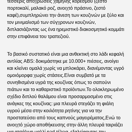
τέσσερις αποχρώσεις χαμηλής κορεσμού (ζεστό
πορτοκαλί, μαλακό ροζ, ανοιχτό πράσινο, ζεστό
καφέ),συμπληρώνει την άνεση των κουζινών με ξύλο και
τον μινιμαλισμό των σύγχρονων κουζινών,
διπλασιάζοντας ως ένα ηρεμιστικό διακοσμητικό κομμάτι
στην επιφάνεια του τραπεζιού.
Το βασικό συστατικό είναι μια ανθεκτική στο λάδι κεφαλή
αντλίας ABS: δοκιμάστηκε με 10.000+ πιέσεις, ανοίγει
και κλείνει ομαλά χωρίς να μπλοκάρει, διανέμοντας υγρό
ομοιόμορφα χωρίς στάσεις.Είναι συμβατό με τα
συνηθισμένα υγρά της κουζίνας όπως το σαπούνι
πιάτων και το καθαριστικό προϊόντων.Το ολοκληρωμένο
σχέδιο διπλού θαλάμου είναι προσαρμοσμένο στις
ανάγκες της κουζίνας: μια πλευρά στεγάζει τη φιάλη
υγρού μέσα στην κοιλότητα ρητίνης για να την
προστατεύσει από τους καπνούς μαγειρέματος,Ενώ το
ανοιχτό χώρο αποθήκευσης στην άλλη πλευρά ταιριάζει
μια ατσάλινη μαλλί pad τέλεια, εξαλείφοντας την