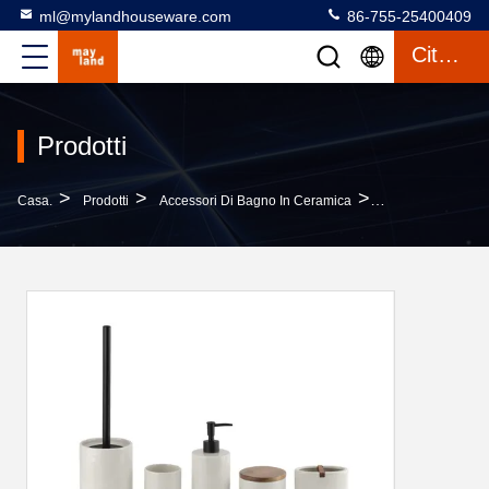
ml@mylandhouseware.com
86-755-25400409
Citazione
Prodotti
>
>
>
Casa.
Prodotti
Accessori Di Bagno In Ceramica
Accessori Di Bag