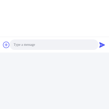
Contattaci ora
Ci mandi un' e-mail.
Photo
Video Call
Audio Call
Invia