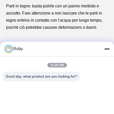
Parti in legno: basta pulirle con un panno morbido e
asciutto. Fare attenzione a non lasciare che le parti in
legno entrino in contatto con l'acqua per lungo tempo,
poiché ciò potrebbe causare deformazioni o danni.
Tags:
Ruby
Ceramic bathroom countertop accessories set
Round shape bathroom countertop accessories set
11:26 AM
Household bathroom countertop accessories set
Good day, what product are you looking for?
Contatti
Contatti:
Miss. Carina Luo
Telefono:
86-755-25400409