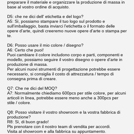
preparare il materiale e organizzare la produzione di massa in
base al vostro ordine di acquisto.
D5: che ne dici dell' etichetta e del logo?
A5: Sì, possiamo stampare il tuo logo sul prodotto e
sull'imballaggio, basta inviarci l'etichetta o il formato delle
opere d'arte, quindi creeremo nuove opere d'arte o stampa per
te.
D6: Posso usare il mio colore / disegno?
A6: Certo che puoi!
Puoi cambiare il colore includono corpo e parti, componenti e
modello, possiamo seguire il vostro disegno o opere d'arte in
produzione di massa.
Per alcuni nuovi strumenti di progettazione potrebbe essere
necessario, si consiglia il costo di attrezzatura / tempo di
consegna prima di creare.
Q7: Che ne dici del MOQ?
A7: Normalmente chiediamo 600pcs per stile colore, per alcuni
articoli in linea, potrebbe essere meno anche a 300pcs per
stile / colore.
Q8: Posso visitare il vostro showroom e la vostra fabbrica di
produzione?
R8: Sì, di buon grado!
Pls prenotare con il nostro team di vendita per accordi.
Visita al showroom e alla fabbrica su appuntamento.