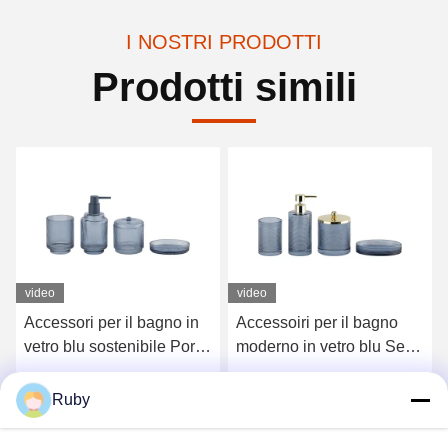
I NOSTRI PRODOTTI
Prodotti simili
video
video
Accessori per il bagno in
Accessoiri per il bagno
vetro blu sostenibile Porta
moderno in vetro blu Set
spazzolino in vetro a
4pcs Dispenser a pompa
strisce verticale con base
dorata con linea circolare
Ottenga il migliore prezzo
Ottenga il migliore prezzo
Ruby
più piccola