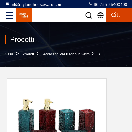
ml@mylandhouseware.com
86-755-25400409
Citazione
Prodotti
>
>
>
Casa.
Prodotti
Accessori Per Bagno In Vetro
Apparecchi Da Bagno In Vetro In Rosso E Verde