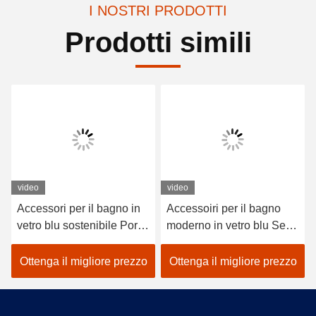
I NOSTRI PRODOTTI
Prodotti simili
video
video
Accessori per il bagno in
Accessoiri per il bagno
vetro blu sostenibile Porta
moderno in vetro blu Set
spazzolino in vetro a
4pcs Dispenser a pompa
strisce verticale con base
dorata con linea circolare
Ottenga il migliore prezzo
Ottenga il migliore prezzo
più piccola