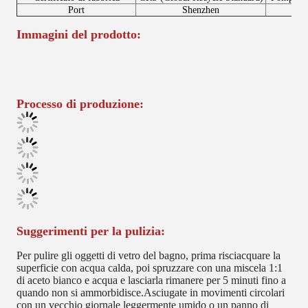
Port
Shenzhen
Fa
Immagini del prodotto:
Processo di produzione:
Suggerimenti per la pulizia:
Per pulire gli oggetti di vetro del bagno, prima risciacquare la
superficie con acqua calda, poi spruzzare con una miscela 1:1
di aceto bianco e acqua e lasciarla rimanere per 5 minuti fino a
quando non si ammorbidisce.Asciugate in movimenti circolari
con un vecchio giornale leggermente umido o un panno di