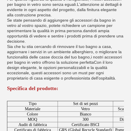
per bagno in vetro sono senza eguali.L'attenzione ai dettagli è
evidente in ogni aspetto del progetto, dalla finitura elegante
alla costruzione precisa.
Se state pensando di aggiungere gli accessori da bagno in
vetro al vostro spazio, potete richiedere un campione per
sperimentare la qualità in prima persona.dandoti ampia
opportunità di vedere e sentire i prodotti prima di prendere una
decisione.
Sia che tu stia cercando di rinnovare il tuo bagno a casa,
aggiornare i servizi in un ambiente alberghiero, o migliorare la
funzionalità delle casse doccia del tuo bagno,i nostri accessori
per bagno in vetro offrono la soluzione perfettaCon il loro
design elegante, le opzioni personalizzabili e la qualità
eccezionale, questi accessori sono un must per ogni
proprietario di casa esigente o professionista dell'ospitalità.
Specifica del prodotto:
Tipo
Set di sei pezzi
Materiale
Vetro
Scaffal
Colore
Bianco
Fa
MOQ
300
Dispos
Audit di fabbrica
Certificato BSCI
Va
Certificato di fabbrica
GRS (Global Recycle Standard)
Pompa di 