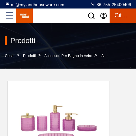
ml@mylandhouseware.com
86-755-25400409
Citazione
Prodotti
>
>
>
Casa.
Prodotti
Accessori Per Bagno In Vetro
Accessori Da Bagno In Vetro Viola Set Rotondo Con Grande Casella A Scacchiera Vassoio Per Sapone Dispenser Per Sapone