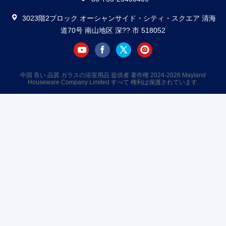
3023階2ブロック オーシャンサイド・シティ・スクエア 清海
道70号 南山地区 深?? 市 518052
中国 良い 品質 ガラスの浴室用品 提供者 著作権 2024-2026 Mayland
Houseware Company Limited すべて 権利は保護されています.