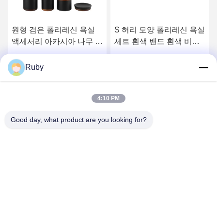
원형 검은 폴리레신 욕실
S 허리 모양 폴리레신 욕실
액세서리 아카시아 나무 상
세트 흰색 밴드 흰색 비누
단과 함께 폴리레신 비누
접시 14 X 10.1 X 3.1 H
분배기
Cm
최고의 가격을 얻으십시오
최고의 가격을 얻으십시오
Ruby
4:10 PM
Good day, what product are you looking for?
MAYLAND HOUSEWARE COMPANY
LIMITED
ml@mylandhouseware.com
86-755-25400409