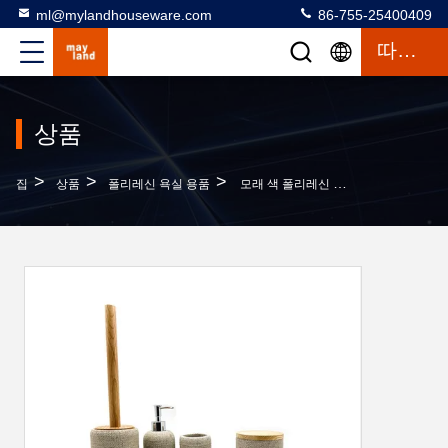
ml@mylandhouseware.com
86-755-25400409
따옴표
상품
>
>
>
집
상품
폴리레신 욕실 용품
모래 색 폴리레신 욕실 액세서리 세트 목재 기반 욕실 카운터 톱 액세서리 비누 분배기