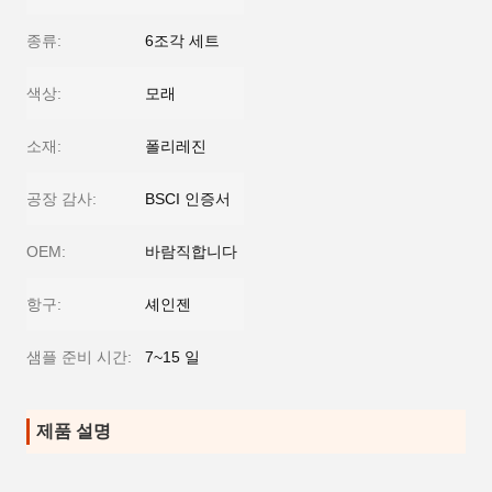
종류:
6조각 세트
색상:
모래
소재:
폴리레진
공장 감사:
BSCI 인증서
OEM:
바람직합니다
항구:
셰인젠
샘플 준비 시간:
7~15 일
제품 설명