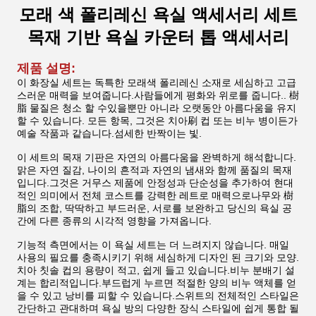
모래 색 폴리레신 욕실 액세서리 세트
목재 기반 욕실 카운터 톱 액세서리
제품 설명:
이 화장실 세트는 독특한 모래색 폴리레신 소재로 세심하고 고급
스러운 매력을 보여줍니다.사람들에게 평화와 위로를 줍니다.. 樹
脂 물질은 청소 할 수있을뿐만 아니라 오랫동안 아름다움을 유지
할 수 있습니다. 모든 항목, 그것은 치아刷 컵 또는 비누 병이든가
예술 작품과 같습니다.섬세한 반짝이는 빛.
이 세트의 목재 기판은 자연의 아름다움을 완벽하게 해석합니다.
맑은 자연 질감, 나이의 흔적과 자연의 냄새와 함께 품질의 목재
입니다.그것은 거무스 제품에 안정성과 단순성을 추가하여 현대
적인 의미에서 전체 코스트를 강력한 레트로 매력으로나무와 樹
脂의 조합, 딱딱하고 부드러운, 서로를 보완하고 당신의 욕실 공
간에 다른 종류의 시각적 영향을 가져옵니다.
기능적 측면에서는 이 욕실 세트는 더 느려지지 않습니다. 매일
사용의 필요를 충족시키기 위해 세심하게 디자인 된 크기와 모양.
치아 칫솔 컵의 용량이 적고, 쉽게 들고 있습니다.비누 분배기 설
계는 합리적입니다.부드럽게 누르면 적절한 양의 비누 액체를 얻
을 수 있고 낭비를 피할 수 있습니다.스위트의 전체적인 스타일은
간단하고 관대하며 욕실 방의 다양한 장식 스타일에 쉽게 통합 될