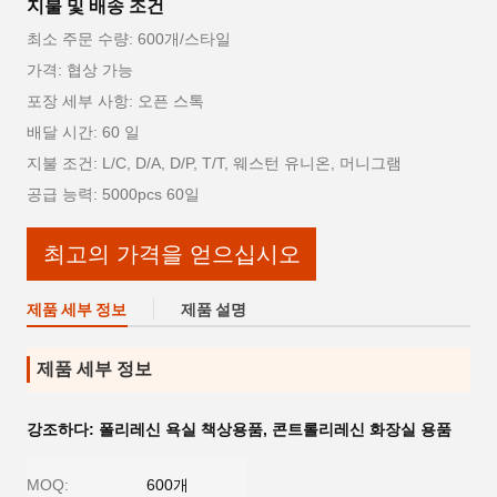
지불 및 배송 조건
최소 주문 수량: 600개/스타일
가격: 협상 가능
포장 세부 사항: 오픈 스톡
배달 시간: 60 일
지불 조건: L/C, D/A, D/P, T/T, 웨스턴 유니온, 머니그램
공급 능력: 5000pcs 60일
최고의 가격을 얻으십시오
제품 세부 정보
제품 설명
제품 세부 정보
강조하다:
폴리레신 욕실 책상용품
,
콘트롤리레신 화장실 용품
MOQ:
600개