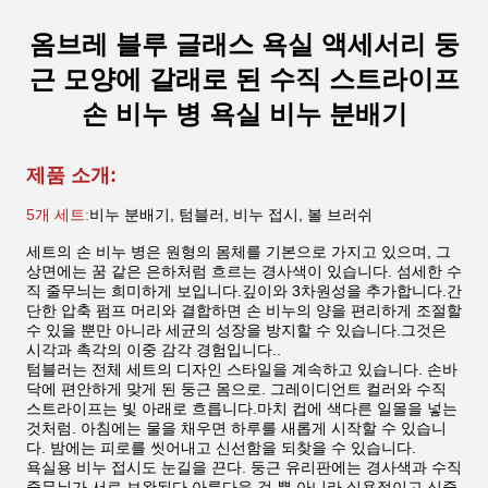
옴브레 블루 글래스 욕실 액세서리 둥
근 모양에 갈래로 된 수직 스트라이프
손 비누 병 욕실 비누 분배기
제품 소개:
5개 세트:
비누 분배기, 텀블러, 비누 접시, 볼 브러쉬
세트의 손 비누 병은 원형의 몸체를 기본으로 가지고 있으며, 그
상면에는 꿈 같은 은하처럼 흐르는 경사색이 있습니다. 섬세한 수
직 줄무늬는 희미하게 보입니다.깊이와 3차원성을 추가합니다.간
단한 압축 펌프 머리와 결합하면 손 비누의 양을 편리하게 조절할
수 있을 뿐만 아니라 세균의 성장을 방지할 수 있습니다.그것은
시각과 촉각의 이중 감각 경험입니다..
텀블러는 전체 세트의 디자인 스타일을 계속하고 있습니다. 손바
닥에 편안하게 맞게 된 둥근 몸으로. 그레이디언트 컬러와 수직
스트라이프는 빛 아래로 흐릅니다.마치 컵에 색다른 일몰을 넣는
것처럼. 아침에는 물을 채우면 하루를 새롭게 시작할 수 있습니
다. 밤에는 피로를 씻어내고 신선함을 되찾을 수 있습니다.
욕실용 비누 접시도 눈길을 끈다. 둥근 유리판에는 경사색과 수직
줄무늬가 서로 보완된다.아름다운 것 뿐 아니라 실용적이고 신중