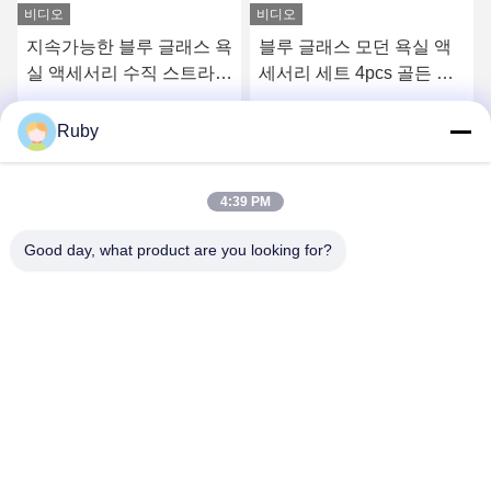
비디오
비디오
지속가능한 블루 글래스 욕
블루 글래스 모던 욕실 액
실 액세서리 수직 스트라이
세서리 세트 4pcs 골든 펌
프 유리 치아 브러쉬 홀더
프 헤드 디스펜서
더 작은 밑으로
최고의 가격을 얻으십시오
최고의 가격을 얻으십시오
Ruby
4:39 PM
Good day, what product are you looking for?
MAYLAND HOUSEWARE COMPANY
LIMITED
ml@mylandhouseware.com
86-755-25400409
302, 3층, 블록 2, 오세안 사이드 시티 스퀘어, 70 차안하이 로