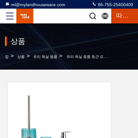
ml@mylandhouseware.com
86-755-25400409
따옴표
상품
>
>
>
집
상품
유리 욕실 용품
유리 욕실 용품 둥근 모양, 갈래로 된 수직 스트라이프 손 비누 병 목욕 비누 분배기