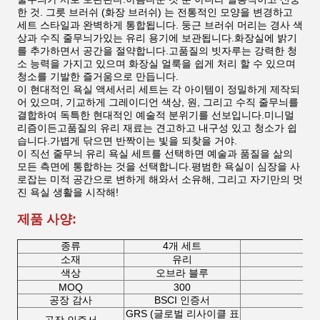
한 것. 그릇 브러쉬 (화장 브러쉬) 는 전통적인 모양을 변경하고
세트 스타일과 완벽하게 통합됩니다. 둥근 브러쉬 머리는 경사 색
상과 수직 줄무늬가있는 유리 용기에 보관됩니다.화장실에 밝기
를 추가하면서 공간을 절약합니다.고품질의 빗자루는 강력한 청
소 능력을 가지고 있으며 화장실 얼룩을 쉽게 처리 할 수 있으며
청소를 기발한 즐거움으로 만듭니다.
이 현대적인 욕실 액세서리 세트는 각 아이템이 정밀하게 제작되
어 있으며, 기교하게 그레이디언 색상, 원, 그리고 수직 줄무늬를
결합하여 독특한 현대적인 예술적 분위기를 선보입니다.미니멀
리즘이든고품질의 유리 재료는 견고하고 내구성 있고 청소가 쉽
습니다.가볍게 닦으면 반짝이는 빛을 되찾을 거야.
이 직선 줄무늬 유리 욕실 세트를 선택하면 예술과 품질을 삶의
모든 측면에 통합하는 것을 선택합니다.평범한 욕실이 심장을 사
로잡는 미적 공간으로 변하게 해와서 소유해, 그리고 자기만의 멋
진 욕실 생활을 시작해!
제품 사양:
종류
4개 세트
소재
유리
색상
오브라 블루
MOQ
300
공장 감사
BSCI 인증서
GRS (글로벌 리사이클 표