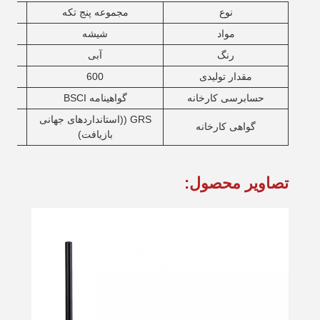
نوع
مجموعه پنج تکه
مواد
شیشه
رنگ
آبی
مقدار تولیدی
600
حسابرسی کارخانه
گواهینامه BSCI
GRS ((استانداردهای جهانی
گواهی کارخانه
بازیافت)
تصاویر محصول: