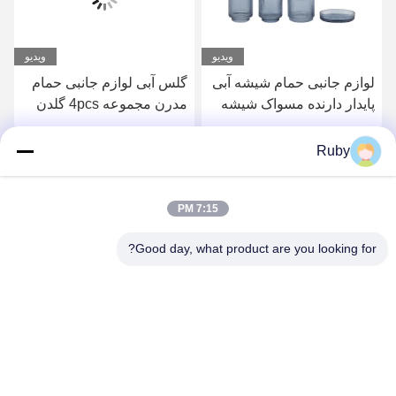
ویدیو
ویدیو
لوازم جانبی حمام شیشه آبی
گلس آبی لوازم جانبی حمام
پایدار دارنده مسواک شیشه
مدرن مجموعه 4pcs گلدن
ای قطب عمودی با پایه
پمپ سر توزیع کننده با خط
کوچکتر
دایره ای
بهترین قیمت رو بدست بیار
بهترین قیمت رو بدست بیار
Ruby
7:15 PM
Good day, what product are you looking for?
MAYLAND HOUSEWARE COMPANY
LIMITED
ml@mylandhouseware.com