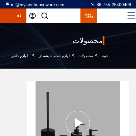
ml@mylandhouseware.com
86-755-25400409
نقل قول
محصولات
>
>
>
خونه
محصولات
لوازم حمام شیشه ای
لوازم جانبی حمام شیشه آبی مدرن شکل گرد با نوار عمودی ریب دار و دستگاه صابون / حامل برس توالت