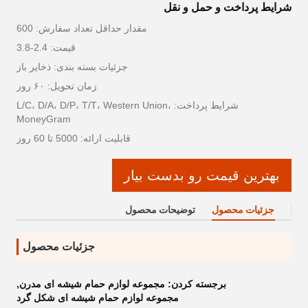
شرایط پرداخت و حمل و نقل
مقدار حداقل تعداد سفارش: 600
قیمت: 2.4-3.8
جزئیات بسته بندی: ذخایر باز
زمان تحویل: ۶۰ روز
شرایط پرداخت: L/C، D/A، D/P، T/T، Western Union،
MoneyGram
قابلیت ارائه: 5000 تا 60 روز
بهترین قیمت رو بدست بیار
جزئیات محصول
توضیحات محصول
جزئیات محصول
برجسته کردن:
مجموعه لوازم حمام شیشه ای مدرن
,
مجموعه لوازم حمام شیشه ای شکل گرد