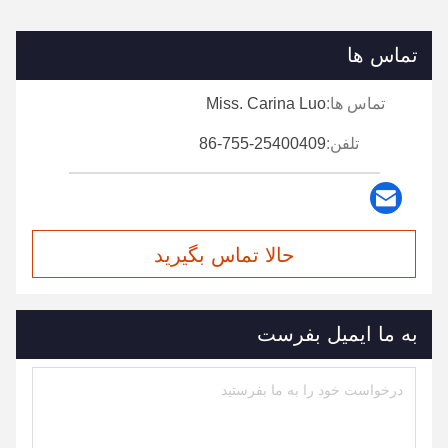
تماس ها
تماس ها:
Miss. Carina Luo
تلفن:
86-755-25400409
حالا تماس بگیرید
به ما ایمیل بفرست