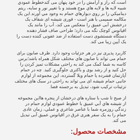
است.که راز و آرامش را در خود پنهان می کندخطوط عمودي
شبيه لايه ها و لايه هاي موج هستند و با تغيير نور و سايه، ريتم
ديناميکي را بر روي ديوارهاي حمام به وجود مي آورند.این یک
مکالمه صمیمی با هنر است - قوری شیشه ای شفاف یک
درخشش آبی عمیق را منعکس می کند، آب را مانند یک
اقیانوس کوچک نگه می دارد؛ طراحی صاف فشار دهنده
دستگاه شستشوی دست استفاده از ضد عفونی کننده دست را
یک آیین زیبا می کند.
کاربرد پذیری نیز در هر جزئیات وجود دارد. ظرف صابون برای
حمام می تواند با صابون های مختلف شکل همراه باشد؛برس
کاسه به شما کمک می کند به راحتی مشکلات تمیز کردن را
حل کنید و از رشد بوی و باکتری جلوگیری کنید. چه در حمام
آپارتمان فشرده یا حمام ویلا گسترده، این مجموعه از لوازم
جانبی حمام شیشه ای می تواند به راحتی در سبک های مختلف
تزئینات ترکیب شود، تبدیل به برجسته فضا.
از صبح تا شب با ستاره هاي درخشان از پنجره هااين مجموعه
از شيشه هاي آبي عميق با خطوط عمودي لوازم حمام در
زندگي روزمره شما با عناصر شاعري و عملي، زمان عادی
حمام را به یک سفر هنری غرق در اقیانوس عمیق آبی تبدیل
می کند.
مشخصات محصول: