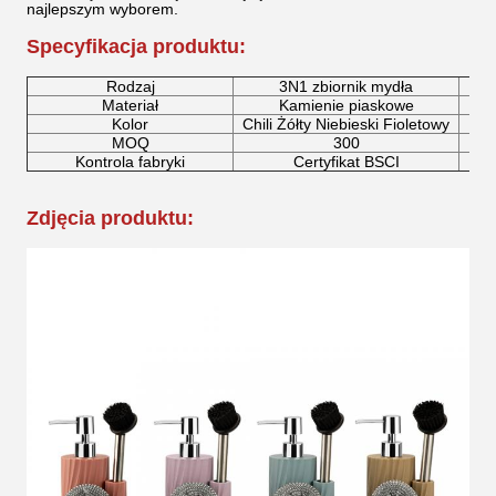
najlepszym wyborem.
Specyfikacja produktu:
Rodzaj
3N1 zbiornik mydła
Materiał
Kamienie piaskowe
Kolor
Chili Żółty Niebieski Fioletowy
MOQ
300
C
Kontrola fabryki
Certyfikat BSCI
Zdjęcia produktu: