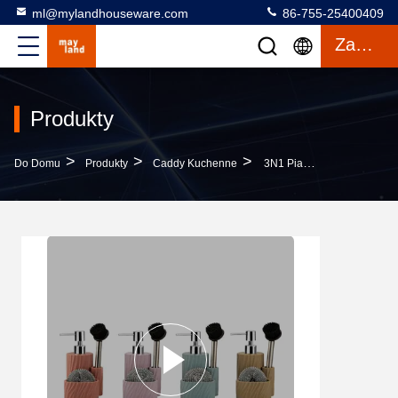
ml@mylandhouseware.com
86-755-25400409
Zacytować
Produkty
>
>
>
Do Domu
Produkty
Caddy Kuchenne
3N1 Piaskowiec Użyteczności Mydło Z Paskiem Wirującym I S / S Szczoteczkę Nylonową I Czyszczenie Kule Mydło Pompy Płynne Mydło Ręczne