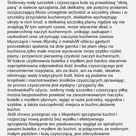
Srebrowy mały szczotek i czyszcząca kula są prawdziwą "złotą
parą" w świecie sprzątania.Jak delikatny, ale potężny posłaniec
oczyszczający.Może umiejętnie wchodzić w szczeliny zlewu i w
szczeliny przycisków kuchennych, dokładnie wychwytując
ukryty w nich brud, a delikatną szczotką plamy nigdzie się nie
znajdują.W tym samym czasie, może starannie dbać o
powierzchnię naczyń kuchennych, unikając zadrapań i
uszkodzeń oraz utrzymując naczynia kuchenne zawsze
błyszczące i nowe.Wyroby z metaluW obliczu gęstych
pozostałości spalania na dnie garnka i lat plam oleju na
kuchence,tylko małe mocne wycieranie może szybko rozbić
plamy i przywrócić pierwotną czystość naczyń kuchennych.
W trakcie użytkowania butelka z mydłem jest bardzo starannie
zaprojektowana.odpowiednia ilość środka czyszczącego jest
równomiernie rozpylana, ani za dużo, ani za mało, idealnie,
eliminując wady tradycyjnych butli, które są podatne na
kroplówki i marnotrawstwo środków czyszczących,sprawiając,
że proces czyszczenia jest wydajny i przyjazny dla
środowiskaPo użyciu, srebrny mały szczotka i czyszczący piłkę
można bezpośrednio powiesić na zarezerwowanym haczyku
butelki z mydłem płynnym, wyjąć w razie potrzeby, wygodne i
szybkie, a także oszczędność miejsca w kuchni,ułożenie
kuchni.
Jeśli chcesz pożegnać się z kłopotami sprzątania kuchni i
rozpocząć nową podróż bez wysiłku i efektywnego
sprzątania,Następnie ten piaskowcowy wygląd ze spiralnymi
pasami butelka z mydłem do kuchni, w połączeniu ze srebrnym
małym pędzlem i kulą czyszczącą, jest zdecydowanie