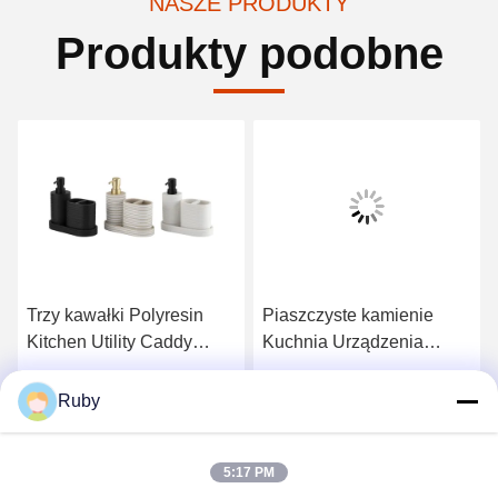
NASZE PRODUKTY
Produkty podobne
Trzy kawałki Polyresin
Piaszczyste kamienie
Kitchen Utility Caddy
Kuchnia Urządzenia
Accessories Set Użyj
kuchenne Caddy Losion
czarnego narzędzia
Dispenser 3N1 Czarny
Najlepszą cenę
Najlepszą cenę
Ruby
Caddy 3 kolory
szary kolor piasku
5:17 PM