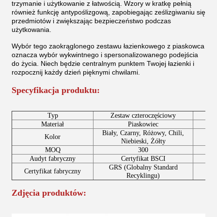
trzymanie i użytkowanie z łatwością. Wzory w kratkę pełnią
również funkcję antypoślizgową, zapobiegając ześlizgiwaniu się
przedmiotów i zwiększając bezpieczeństwo podczas
użytkowania.
Wybór tego zaokrąglonego zestawu łazienkowego z piaskowca
oznacza wybór wykwintnego i spersonalizowanego podejścia
do życia. Niech będzie centralnym punktem Twojej łazienki i
rozpocznij każdy dzień pięknymi chwilami.
Specyfikacja produktu:
Typ
Zestaw czteroczęściowy
Materiał
Piaskowiec
Biały, Czarny, Różowy, Chili,
Kolor
Niebieski, Żółty
MOQ
300
Audyt fabryczny
Certyfikat BSCI
Sz
GRS (Globalny Standard
Certyfikat fabryczny
Pom
Recyklingu)
Zdjęcia produktów: