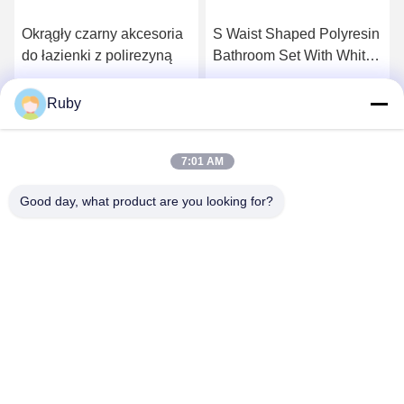
Okrągły czarny akcesoria
S Waist Shaped Polyresin
do łazienki z polirezyną
Bathroom Set With White
Band White Soap Dish 14
X 10.1 X 3.1 H Cm
Najlepszą cenę
Najlepszą cenę
Ruby
7:01 AM
Good day, what product are you looking for?
MAYLAND HOUSEWARE COMPANY
LIMITED
ml@mylandhouseware.com
86-755-25400409
302, 3 piętro, blok 2, Oceanwide City Square, nr 70 Qianhai