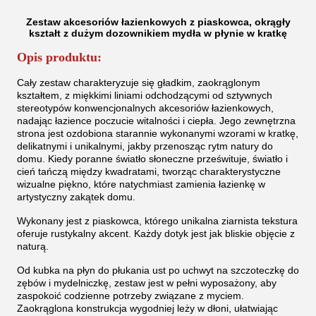
Zestaw akcesoriów łazienkowych z piaskowca, okrągły
kształt z dużym dozownikiem mydła w płynie w kratkę
Opis produktu:
Cały zestaw charakteryzuje się gładkim, zaokrąglonym
kształtem, z miękkimi liniami odchodzącymi od sztywnych
stereotypów konwencjonalnych akcesoriów łazienkowych,
nadając łazience poczucie witalności i ciepła. Jego zewnętrzna
strona jest ozdobiona starannie wykonanymi wzorami w kratkę,
delikatnymi i unikalnymi, jakby przenosząc rytm natury do
domu. Kiedy poranne światło słoneczne prześwituje, światło i
cień tańczą między kwadratami, tworząc charakterystyczne
wizualne piękno, które natychmiast zamienia łazienkę w
artystyczny zakątek domu.
Wykonany jest z piaskowca, którego unikalna ziarnista tekstura
oferuje rustykalny akcent. Każdy dotyk jest jak bliskie objęcie z
naturą.
Od kubka na płyn do płukania ust po uchwyt na szczoteczkę do
zębów i mydelniczkę, zestaw jest w pełni wyposażony, aby
zaspokoić codzienne potrzeby związane z myciem.
Zaokrąglona konstrukcja wygodniej leży w dłoni, ułatwiając