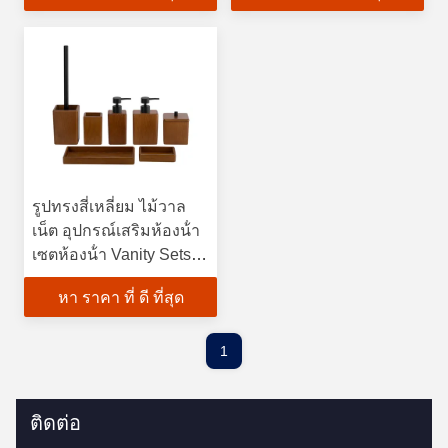
รูปทรงสี่เหลี่ยม ไม้วาล
เน็ต อุปกรณ์เสริมห้องน้ํา
เซตห้องน้ํา Vanity Sets
สําหรับห้องน้ํา
หา ราคา ที่ ดี ที่สุด
1
ติดต่อ