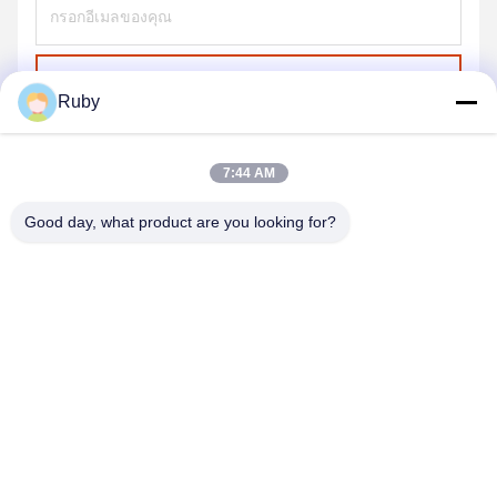
ส่ง
Ruby
7:44 AM
Good day, what product are you looking for?
MAYLAND HOUSEWARE COMPANY
LIMITED
ml@mylandhouseware.com
86-755-25400409
302, ชั้น 3 คลอง 2 สนามกรุงเทพมหานคร ซอย 70 ซอย Qianhai
เขตนันชาน เชียงใหม่ จีน 518052