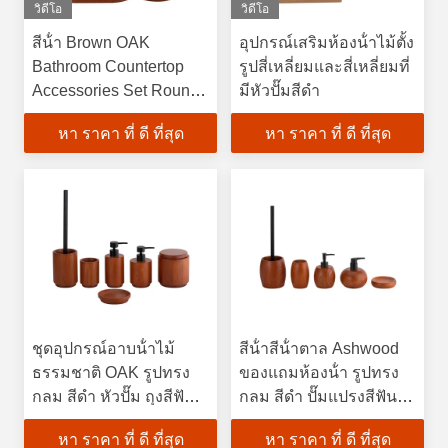
วิดีโอ
วิดีโอ
สีน้ํา Brown OAK
อุปกรณ์เสริมห้องน้ําไม้ตั้ง
Bathroom Countertop
รูปสี่เหลี่ยมและสี่เหลี่ยมที่
Accessories Set Round
มีหัวปั๊มสีดํา
Shape สีดํา ปั๊มปั๊มปั๊มปั๊ม
หา ราคา ที่ ดี ที่สุด
หา ราคา ที่ ดี ที่สุด
ชุดอุปกรณ์อาบน้ําไม้
สีน้ําสีน้ําตาล Ashwood
ธรรมชาติ OAK รูปทรง
ของแถมห้องน้ํา รูปทรง
กลม สีดํา หัวปั๊ม ถุงสีฟัน
กลม สีดํา ปั๊มแปรงสีฟัน
ถ้วยชามอาบน้ํา ชุดถ้วย
ถ้วยห้องน้ํา ชุดปุ๋ย
หา ราคา ที่ ดี ที่สุด
หา ราคา ที่ ดี ที่สุด
สบู่ไม้