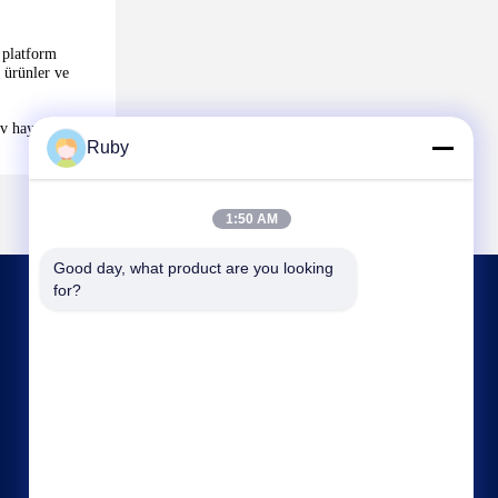
r platform
i ürünler ve
v hayatı
Ruby
1:50 AM
Good day, what product are you looking 
for?
BIZIMLE İLETIŞIM
ml@mylandhouseware.com
86-755-25400409
302, 3. Kat, 2. Blok, Okyanus Yanı Şehir
Meydanı, No.70 Qianhai Yolu, Nanshan Bölgesi,