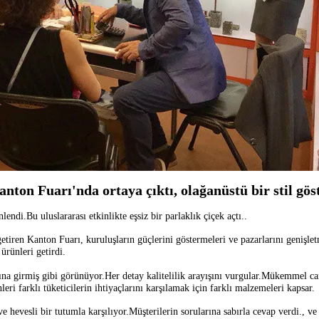
nton Fuarı'nda ortaya çıktı, olağanüstü bir stil göst
lendi.Bu uluslararası etkinlikte eşsiz bir parlaklık çiçek açtı..
getiren Kanton Fuarı, kuruluşların güçlerini göstermeleri ve pazarlarını genişlet
rünleri getirdi.
sına girmiş gibi görünüyor.Her detay kalitelilik arayışını vurgular.Mükemmel 
i farklı tüketicilerin ihtiyaçlarını karşılamak için farklı malzemeleri kapsar.
ve hevesli bir tutumla karşılıyor.Müşterilerin sorularına sabırla cevap verdi., ve