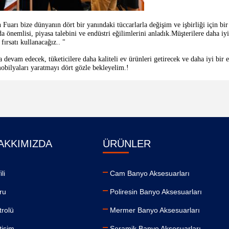
 Fuarı bize dünyanın dört bir yanındaki tüccarlarla değişim ve işbirliği için bi
da önemlisi, piyasa talebini ve endüstri eğilimlerini anladık.Müşterilere daha iy
ırsatı kullanacağız.. "
vam edecek, tüketicilere daha kaliteli ev ürünleri getirecek ve daha iyi bir e
obilyaları yaratmayı dört gözle bekleyelim.!
HAKKIMIZDA
ÜRÜNLER
li
Cam Banyo Aksesuarları
ru
Poliresin Banyo Aksesuarları
trolü
Mermer Banyo Aksesuarları
tişim
Seramik Banyo Aksesuarları