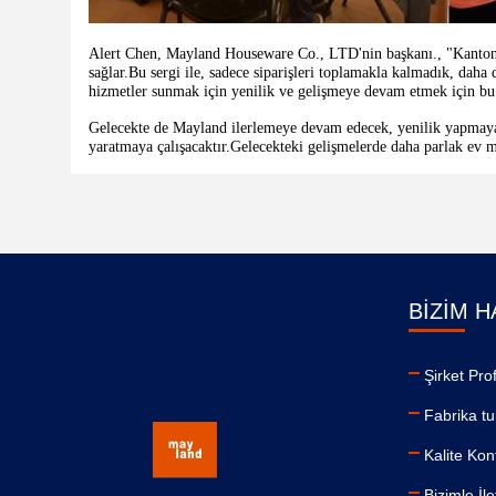
Alert Chen, Mayland Houseware Co., LTD'nin başkanı.
, "Kanton
sağlar.Bu sergi ile, sadece siparişleri toplamakla kalmadık, daha 
hizmetler sunmak için yenilik ve gelişmeye devam etmek için bu f
Gelecekte de Mayland ilerlemeye devam edecek, yenilik yapmaya de
yaratmaya çalışacaktır.Gelecekteki gelişmelerde daha parlak ev m
BIZIM 
Şirket Profi
Fabrika tu
Kalite Kon
Bizimle İle