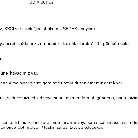
9D X 36Hcm
ız, BSCl sertifikalı Çin fabrikamız SEDEX onayladı.
urye ücretini ödemek zorundadır. Hazırlık olarak 7 - 14 gün sürecektir.
r.
üne ihtiyacımız var.
tın alma siparişinize göre seri üretim düzenlememiz gerekiyor.
z, sadece bize etiket veya sanat eserleri formatı gönderin, sonra sizin 
desen dahil, biz kitlesel üretimde tasarım veya sanat çalışması takip edebi
dan önce alet maliyeti / teslim süresi tavsiye edecektir.