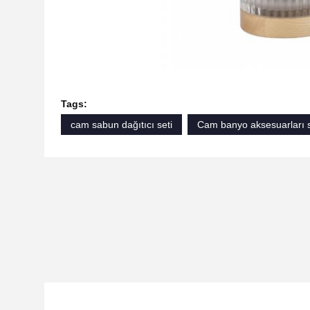
Tags:
cam sabun dağıtıcı seti
Cam banyo aksesuarları s