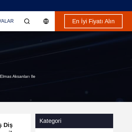
En İyi Fiyatı Alın
VALAR
Elmas Aksanları Ile
Kategori
ş Diş