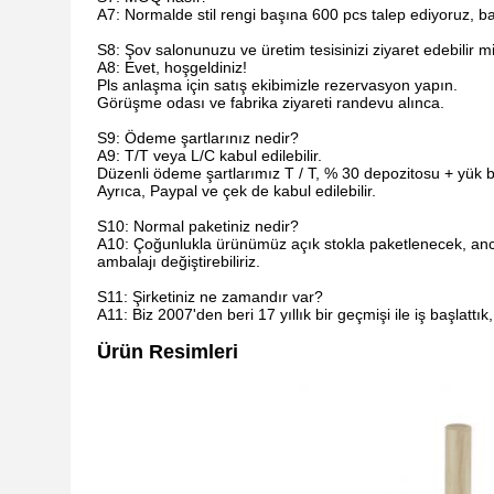
A7: Normalde stil rengi başına 600 pcs talep ediyoruz, bazı
S8: Şov salonunuzu ve üretim tesisinizi ziyaret edebilir m
A8: Evet, hoşgeldiniz!
Pls anlaşma için satış ekibimizle rezervasyon yapın.
Görüşme odası ve fabrika ziyareti randevu alınca.
S9: Ödeme şartlarınız nedir?
A9: T/T veya L/C kabul edilebilir.
Düzenli ödeme şartlarımız T / T, % 30 depozitosu + yük be
Ayrıca, Paypal ve çek de kabul edilebilir.
S10: Normal paketiniz nedir?
A10: Çoğunlukla ürünümüz açık stokla paketlenecek, anca
ambalajı değiştirebiliriz.
S11: Şirketiniz ne zamandır var?
A11: Biz 2007'den beri 17 yıllık bir geçmişi ile iş başlat
Ürün Resimleri