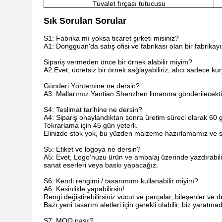
Tuvalet fırçası tutucusu
Sık Sorulan Sorular
S1: Fabrika mı yoksa ticaret şirketi misiniz?
A1: Dongguan'da satış ofisi ve fabrikası olan bir fabrikay
Sipariş vermeden önce bir örnek alabilir miyim?
A2:Evet, ücretsiz bir örnek sağlayabiliriz, alıcı sadece k
Gönderi Yöntemine ne dersin?
A3: Mallarımız Yantian Shenzhen limanına gönderilecekti
S4: Teslimat tarihine ne dersin?
A4: Sipariş onaylandıktan sonra üretim süreci olarak 60 g
Tekrarlama için 45 gün yeterli.
Elinizde stok yok, bu yüzden malzeme hazırlamamız ve sa
S5: Etiket ve logoya ne dersin?
A5: Evet, Logo'nuzu ürün ve ambalaj üzerinde yazdırabiliri
sanat eserleri veya baskı yapacağız.
S6: Kendi rengimi / tasarımımı kullanabilir miyim?
A6: Kesinlikle yapabilirsin!
Rengi değiştirebilirsiniz vücut ve parçalar, bileşenler ve 
Bazı yeni tasarım aletleri için gerekli olabilir, biz yaratma
S7: MOQ nasıl?