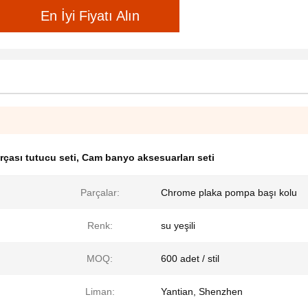
En İyi Fiyatı Alın
ırçası tutucu seti
,
Cam banyo aksesuarları seti
Parçalar:
Chrome plaka pompa başı kolu
Renk:
su yeşili
MOQ:
600 adet / stil
Liman:
Yantian, Shenzhen