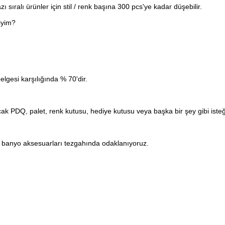
 sıralı ürünler için stil / renk başına 300 pcs'ye kadar düşebilir.
iyim?
lgesi karşılığında % 70'dir.
k PDQ, palet, renk kutusu, hediye kutusu veya başka bir şey gibi isteğ
tık, banyo aksesuarları tezgahında odaklanıyoruz.