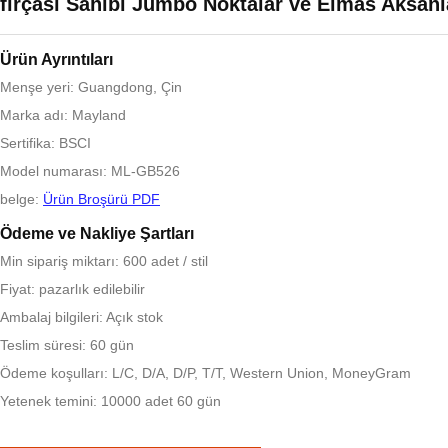
fırçası Sahibi Jumbo Noktalar ve Elmas Aksanla
Ürün Ayrıntıları
Menşe yeri: Guangdong, Çin
Marka adı: Mayland
Sertifika: BSCI
Model numarası: ML-GB526
belge:
Ürün Broşürü PDF
Ödeme ve Nakliye Şartları
Min sipariş miktarı: 600 adet / stil
Fiyat: pazarlık edilebilir
Ambalaj bilgileri: Açık stok
Teslim süresi: 60 gün
Ödeme koşulları: L/C, D/A, D/P, T/T, Western Union, MoneyGram
Yetenek temini: 10000 adet 60 gün