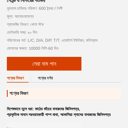
পেমেন্ট ও শিপিংয়ের শর্তাবলী
ন্যূনতম চাহিদার পরিমাণ: 600 টুকরা / শৈলী
মূল্য: আলোচনাযোগ্য
প্যাকেজিং বিবরণ: খোলা স্টক
ডেলিভারি সময়: ৬০ দিন
পরিশোধের শর্ত: L/C, D/A, D/P, T/T, ওয়েস্টার্ন ইউনিয়ন, মানিগ্রাম
যোগানের ক্ষমতা: 10000 পিসি 60 দিন
সেরা দাম পান
পণ্যের বিবরণ
পণ্যের বর্ণনা
পণ্যের বিবরণ
বিশেষভাবে তুলে ধরা:
কাঠের কাঁচের বাথরুমের জিনিসপত্র
,
প্রাকৃতিক সাবান সরবরাহকারী পাম্প মাথা
,
আকাসিয়া গ্লাসের বাথরুমের জিনিসপত্র