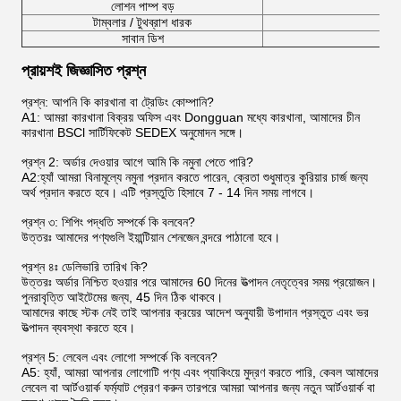
লোশন পাম্প বড়
7.
টাম্বলার / টুথব্রাশ ধারক
7.
সাবান ডিশ
11
প্রায়শই জিজ্ঞাসিত প্রশ্ন
প্রশ্ন: আপনি কি কারখানা বা ট্রেডিং কোম্পানি?
A1: আমরা কারখানা বিক্রয় অফিস এবং Dongguan মধ্যে কারখানা, আমাদের চীন
কারখানা BSCl সার্টিফিকেট SEDEX অনুমোদন সঙ্গে।
প্রশ্ন 2: অর্ডার দেওয়ার আগে আমি কি নমুনা পেতে পারি?
A2:হ্যাঁ আমরা বিনামূল্যে নমুনা প্রদান করতে পারেন, ক্রেতা শুধুমাত্র কুরিয়ার চার্জ জন্য
অর্থ প্রদান করতে হবে। এটি প্রস্তুতি হিসাবে 7 - 14 দিন সময় লাগবে।
প্রশ্ন ৩: শিপিং পদ্ধতি সম্পর্কে কি বলবেন?
উত্তরঃ আমাদের পণ্যগুলি ইয়ান্টিয়ান শেনজেন বন্দরে পাঠানো হবে।
প্রশ্ন ৪ঃ ডেলিভারি তারিখ কি?
উত্তরঃ অর্ডার নিশ্চিত হওয়ার পরে আমাদের 60 দিনের উত্পাদন নেতৃত্বের সময় প্রয়োজন।
পুনরাবৃত্তি আইটেমের জন্য, 45 দিন ঠিক থাকবে।
আমাদের কাছে স্টক নেই তাই আপনার ক্রয়ের আদেশ অনুযায়ী উপাদান প্রস্তুত এবং ভর
উত্পাদন ব্যবস্থা করতে হবে।
প্রশ্ন 5: লেবেল এবং লোগো সম্পর্কে কি বলবেন?
A5: হ্যাঁ, আমরা আপনার লোগোটি পণ্য এবং প্যাকিংয়ে মুদ্রণ করতে পারি, কেবল আমাদের
লেবেল বা আর্টওয়ার্ক ফর্ম্যাট প্রেরণ করুন তারপরে আমরা আপনার জন্য নতুন আর্টওয়ার্ক বা