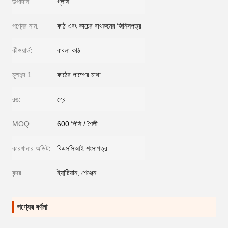
উপাদান:
গ্লাস
পণ্যের নাম:
কাঠ এবং কাচের বাথরুমের জিনিসপত্র
কীওয়ার্ড:
বাবলা কাঠ
মূলশব্দ 1:
কাঠের পাম্পের মাথা
রঙ:
গ্রে
MOQ:
600 পিসি / শৈলী
কারখানার অডিট:
বিএসসিআই শংসাপত্র
বন্দর:
ইয়ান্টিয়ান, শেঞ্জেন
পণ্যের বর্ণনা