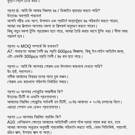
মুদ্রণ প্রেস তৈরি করব।
প্রশ্ন 6: আমি কি আমার নিজস্ব রঙ / ডিজাইন ব্যবহার করতে পারি?
উত্তরঃ অবশ্যই পারবেন!
আপনি শরীর এবং অংশ, উপাদান এবং প্যাটার্ন অন্তর্ভুক্ত রঙ পরিবর্তন করতে পারেন,
আমরা ভর উত্পাদন আপনার নকশা বা শিল্পকর্ম অনুসরণ করতে পারেন।
কিছু নতুন নকশা টুলিং প্রয়োজন হতে পারে, আমরা তৈরি করার আগে টুলিং খরচ / সীসা সময়
পরামর্শ হবে।
প্রশ্ন ৭ঃ MOQ সম্পর্কে কি বলবেন?
A7: সাধারণত আমরা শৈলী রঙ প্রতি 600pcs জিজ্ঞাসা, কিছু ইন-লাইন আইটেম জন্য,
এটা এমনকি 300pcs প্রতি শৈলী / রঙ কম হতে পারে।
প্রশ্ন ৮: আমি কি আপনার শোরুম এবং উৎপাদন কারখানা দেখতে পারি?
উঃ হ্যাঁ, স্বাগতম।
প্লীজ আমাদের বিক্রয় দলের সাথে বুক করুন।
শোরুম এবং কারখানা পরিদর্শন নির্ধারিত সময়ে।
প্রশ্ন ৯ঃ আপনার পেমেন্টের সময়সীমা কি?
উত্তরঃ টি/টি বা এল/সি গ্রহণযোগ্য।
আমাদের নিয়মিত পেমেন্টের শর্তাবলী হল টি/টি, ৩০% আমানত + ৭০% চালানের বিলে।
এছাড়া পেপাল এবং চেকও গ্রহণযোগ্য।
প্রশ্ন ১০ঃ আপনার নিয়মিত প্যাকিং কি?
A10: বেশিরভাগ ক্ষেত্রে আমাদের আইটেমটি খোলা স্টক দ্বারা প্যাক করা হবে, তবে
আমরা আপনার অনুরোধ অনুযায়ী প্যাকেজিং পরিবর্তন করতে পারি, যেমন পিডিকিউ, প্যালেট,
রঙিন বাক্স, উপহার বাক্স বা অন্য।