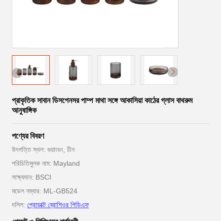
প্রাকৃতিক সাবান ডিসপেনসর পাম্প মাথা সঙ্গে আকাসিয়া কাঠের গ্লাস বাথরুম
আনুষাঙ্গিক
পণ্যের বিবরণ
উৎপত্তি স্থল: গুয়াংডং, চীন
পরিচিতিমুলক নাম: Mayland
সাক্ষ্যদান: BSCI
মডেল নম্বার: ML-GB524
দলিল:
প্রোডাক্ট ব্রোশিওর পিডিএফ