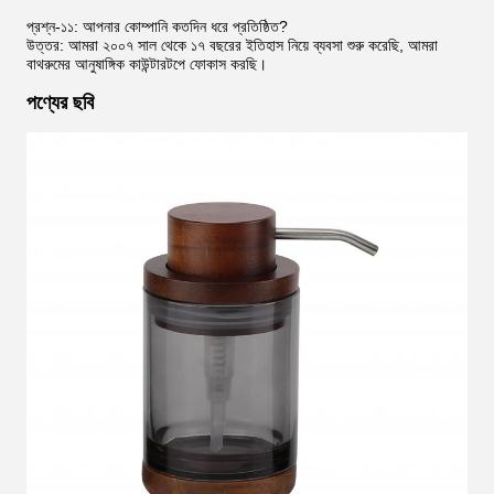
প্রশ্ন-১১: আপনার কোম্পানি কতদিন ধরে প্রতিষ্ঠিত?
উত্তর: আমরা ২০০৭ সাল থেকে ১৭ বছরের ইতিহাস নিয়ে ব্যবসা শুরু করেছি, আমরা
বাথরুমের আনুষাঙ্গিক কাউন্টারটপে ফোকাস করছি।
পণ্যের ছবি