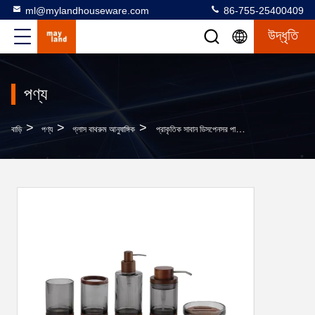
ml@mylandhouseware.com
86-755-25400409
উদ্ধৃতি
পণ্য
>
>
>
বাড়ি
পণ্য
গ্লাস বাথরুম আনুষাঙ্গিক
প্রাকৃতিক সাবান ডিসপেনসর পাম্প মাথা সঙ্গে আকাসিয়া কাঠের গ্লাস বাথরুম আনুষাঙ্গিক