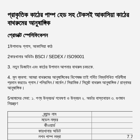
প্রাকৃতিক কাঠের পাম্প হেড সহ টেকসই আকাসিয়া কাঠের
বাথরুমের আনুষাঙ্গিক
প্রোডাক্ট স্পেসিফিকেশন
1উপাদানঃ গ্লাস, আকাসিয়া কাঠ
2কারখানার অডিটঃ BSCI / SEDEX / ISO9001
3. নতুন ডিজাইন এবং কাঠের উপাদান আপনার বাথরুম চকচকে.
4. মূল ব্যবসা: আমরা বাথরুমের আনুষাঙ্গিকের বিশেষজ্ঞ তাই গর্বিত নিম্নলিখিত পরিসীমা
প্রদান করতেঃ গ্লাস / পলিরসিন / মার্বেল / সিরামিক / সিমেন্ট বাথরুম আনুষাঙ্গিক / রান্নাঘর
আনুষাঙ্গিক।
5আমাদের সেবা: ১. পণ্য উন্নয়ন/ গবেষণা ও উন্নয়ন ২. অর্ডার বাস্তবায়ন ৩. গুণমান
নিয়ন্ত্রণ
ব্র্যান্ড নাম
মডেল নম্বর
কীওয়ার্ড
কারখানার অডিট
লশন পাম্প লম্বা
7.7D 