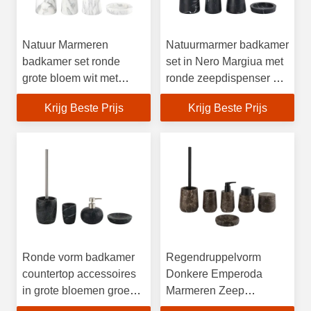
Natuur Marmeren
Natuurmarmer badkamer
badkamer set ronde
set in Nero Margiua met
grote bloem wit met
ronde zeepdispenser en
zwart deel marmeren
bureauaccessoires
Krijg Beste Prijs
Krijg Beste Prijs
handzeep dispenser
Ronde vorm badkamer
Regendruppelvorm
countertop accessoires
Donkere Emperoda
in grote bloemen groene
Marmeren Zeep
marmer
Dispenser Badkamer