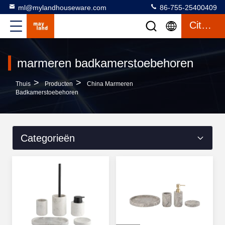
ml@mylandhouseware.com
86-755-25400409
Citaat
marmeren badkamerstoebehoren
>
>
Thuis
Producten
China Marmeren
Badkamerstoebehoren
Categorieën