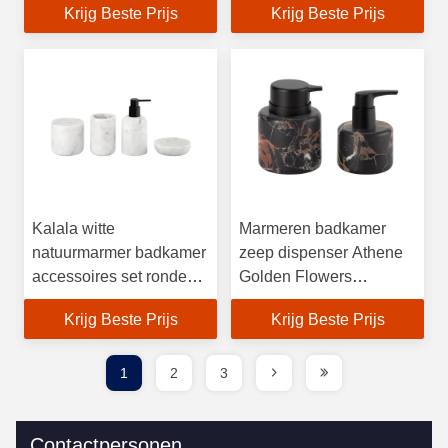
Krijg Beste Prijs
Krijg Beste Prijs
Accessoires Set
Kalala witte
Marmeren badkamer
natuurmarmer badkamer
zeep dispenser Athene
accessoires set ronde
Golden Flowers
vorm met zwarte pomp
badkamer set voor thuis
Krijg Beste Prijs
Krijg Beste Prijs
marmeren zeep
Vloeibare zeep
dispenser
dispensers lotion pomp
fles
1
2
3
Contactpersonen