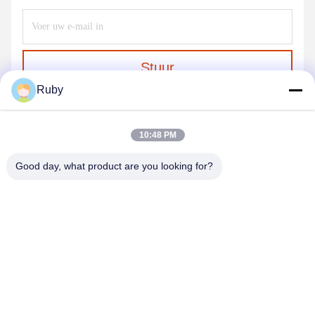
Stuur
Ruby
10:48 PM
Good day, what product are you looking for?
MAYLAND HOUSEWARE COMPANY
LIMITED
ml@mylandhouseware.com
86-755-25400409
302, 3e verdieping, blok 2, Oceanwide City Square, No.70