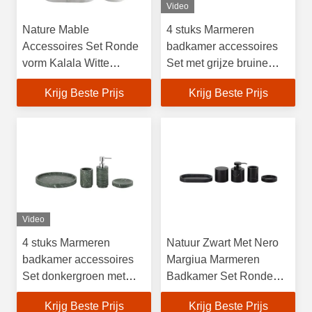
Video
Nature Mable
4 stuks Marmeren
Accessoires Set Ronde
badkamer accessoires
vorm Kalala Witte
Set met grijze bruine
marmeren handzeep
ronde vorm zeep
Krijg Beste Prijs
Krijg Beste Prijs
dispenser
dispenser
Video
4 stuks Marmeren
Natuur Zwart Met Nero
badkamer accessoires
Margiua Marmeren
Set donkergroen met
Badkamer Set Ronde
witte aders Ronde vorm
Marmeren Handzeep
Krijg Beste Prijs
Krijg Beste Prijs
Dispenser