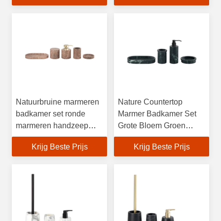
Natuurbruine marmeren
Nature Countertop
badkamer set ronde
Marmer Badkamer Set
marmeren handzeep
Grote Bloem Groen
dispenser badkamer
Ontwerp met Hand Zeep
Krijg Beste Prijs
Krijg Beste Prijs
countertop accessoires
Dispenser