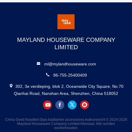
MAYLAND HOUSEWARE COMPANY
LIMITED
ml@mylandhouseware.com
86-755-25400409
302, 3e verdieping, blok 2, Oceanwide City Square, No.70
Qianhai Road, Nanshan Area, Shenzhen, China 518052
China Goed Kwaliteit Glas badkamer accessoires Auteursrecht © 2024-2026
Mayland Houseware Company Limited Allemaal. Alle rechten
voorbehouden.