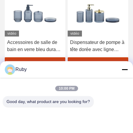
vidéo
Dispensateur de pompe à
Les accessoires de salle
tête dorée avec ligne
de bains à rubans clairs,
circulaire
ensemble de 5 pièces,
pompe à lotion de style
Obtenez le meilleur prix
Obtenez le meilleur prix
Ruby
citrouille.
10:00 PM
Good day, what product are you looking for?
MAYLAND HOUSEWARE COMPANY
LIMITED