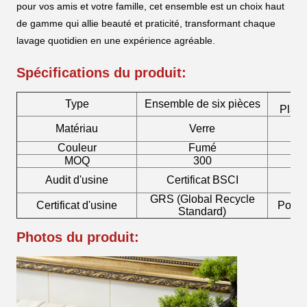
pour vos amis et votre famille, cet ensemble est un choix haut
de gamme qui allie beauté et praticité, transformant chaque
lavage quotidien en une expérience agréable.
Spécifications du produit:
Type
Ensemble de six pièces
Plate
Matériau
Verre
Bo
Couleur
Fumé
P
MOQ
300
Audit d'usine
Certificat BSCI
Pom
GRS (Global Recycle
Certificat d'usine
Porte
Standard)
Photos du produit: