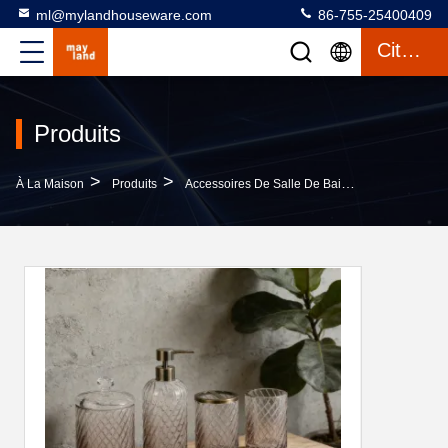
ml@mylandhouseware.com
86-755-25400409
Citation
Produits
>
>
>
À La Maison
Produits
Accessoires De Salle De Bain En Verre
Ens