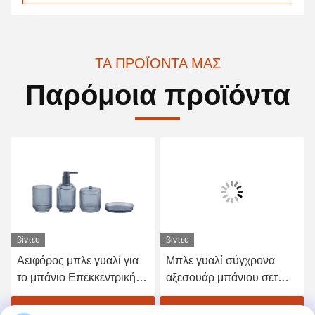
ΤΑ ΠΡΟΪΌΝΤΑ ΜΑΣ
Παρόμοια προϊόντα
βίντεο
βίντεο
Αειφόρος μπλε γυαλί για
Μπλε γυαλί σύγχρονα
το μπάνιο Επεκκεντρική
αξεσουάρ μπάνιου σετ
γραμμή γυαλιού για
4pcs Χρυσή αντλία
οδοντόβουρτσα με
κεφαλή διανομέα με
Πάρτε την καλύτερη τιμή
Πάρτε την καλύτερη τιμή