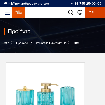
ml@mylandhouseware.com
86-755-25400409
Απόσπασμα
Προϊόντα
>
>
>
Σπίτι
Προϊόντα
Παγκόσμιο Πανεπιστήμιο
Μπλε Γυαλί Σύγχρονα Αξεσουάρ Μπάνιου Στρογγυλό Σχήμα Με Κατακόρυφη Λωρίδα Νιπτήρα Μπάνιου