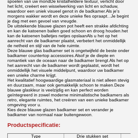
spoelen van uw mondDe kristalheldere textuur, verlicht door
het licht, creëert een wisselwerking van licht en schaduw,
waardoor een uniek visueel genot in de badkamer.Als je's
morgens wakker wordt en deze unieke fles opraapt...Je begint
je dag met een gevoel van vreugde.
De uitstekende blauwe glazen pot heeft een strakke afdichting
en kan de katoenen ballen goed schoon en droog houden.het
kan de katoenen balletjes netjes opslaanAls u het op het
aanrecht van de badkamer plaatst, verbetert het onmiddellijk
de netheid en stijl van de hele ruimte.
Deze blauwe glas badkamer set is ongetwijfeld de beste onder
badkamer countertop accessoires.Alsof je de diepte en
romantiek van de oceaan naar de badkamer brengt.Als het op
het aanrecht van de badkamer wordt geplaatst, wordt het
onmiddellijk het visuele middelpunt, waardoor uw badkamer
een unieke charme krijgt.
Het kwalitatief hoogwaardige glasmateriaal is niet alleen stevig
en duurzaam, maar ook gemakkelijk schoon te maken.Deze
blauwe glaskleur is veelzijdig en kan perfect worden
geïntegreerd in zowel moderne minimalistische badkamers als
retro, elegante ruimtes, het creëren van een unieke badkamer
omgeving voor u.
Kies deze blauwe glazen badkamer set en verander je
badkamer van normaal naar buitengewoon.
Productspecificatie:
Type
Drie stukken set