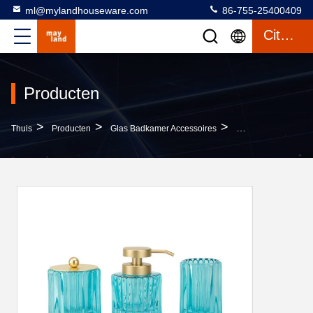
ml@mylandhouseware.com
86-755-25400409
Citaat
Producten
>
>
>
Thuis
Producten
Glas Badkamer Accessoires
Blauw Glas Modern