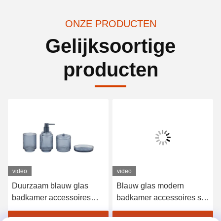
ONZE PRODUCTEN
Gelijksoortige
producten
video
video
Duurzaam blauw glas
Blauw glas modern
badkamer accessoires
badkamer accessoires set
Verticale streep glas
4pcs gouden pomp hoofd