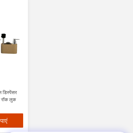
डिस्पेंसर
श रॉक लुक
पाएं