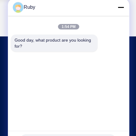
Ruby
1:54 PM
Good day, what product are you looking 
for?
हमसे संपर्क करें
ml@mylandhouseware.com
86-755-25400409
302, तीसरी मंजिल, ब्लॉक 2, ओशनवाइड सिटी स्क्वायर, नंबर
70 कियानहाई रोड, नानशान एरिया, शेन्ज़ेन, चीन 518052