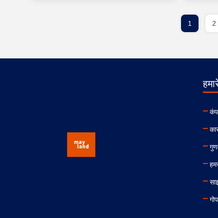
1
2
हमारे
कंप
कार
गुण
हमस
सा
गोप