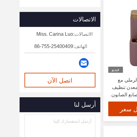
الاتصالات
الاتصالات:
Miss. Carina Luo
الهاتف:
86-755-25400409
فيديو
اتصل الآن
الرملي مع
معدن تنظيف
انع الصابون
أرسل لنا
ل سعر