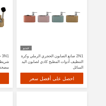
فيديو
2N1 صانع الصابون الحجري الرملي وكرة
N1
التنظيف أدوات المطبخ كادي لصابون اليد
السائل
مضخة ا
الصابو
احصل على أفضل سعر