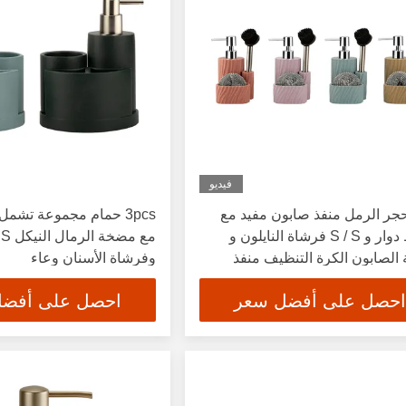
فيديو
3 حجر الرمل منفذ صابون مفيد مع
3pcs حمام مجموعة تش
شريط دوار و S / S فرشاة النايلون و
لصابون الكرة التنظيف منفذ
وفرشاة الأسنان وعاء
ن اليدوي السائل
احصل على أفضل سعر
احصل على أفض