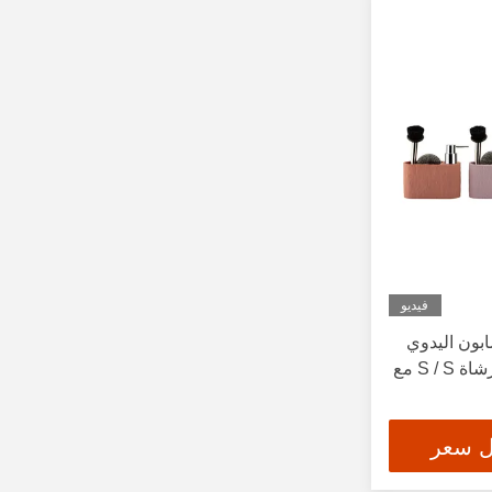
فيديو
بون اليدوي
الموزع كرة تنظيف PP وفرشاة S / S مع
ل سعر