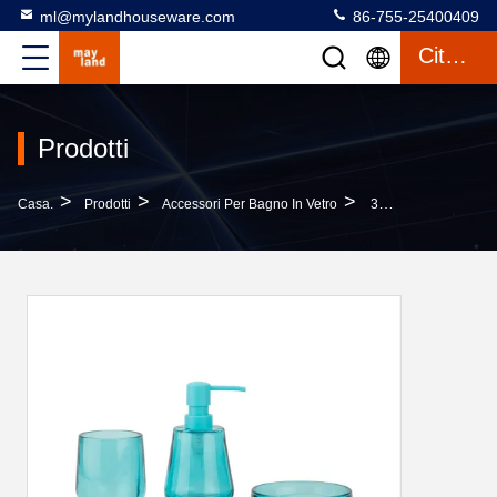
ml@mylandhouseware.com
86-755-25400409
Citazione
Prodotti
>
>
>
Casa.
Prodotti
Accessori Per Bagno In Vetro
3pcs Accessori Da Bagno In Vetro Set Goccia Di Pioggia In Forma Di Vetro Dispenser Sapone Tumbler Portatore