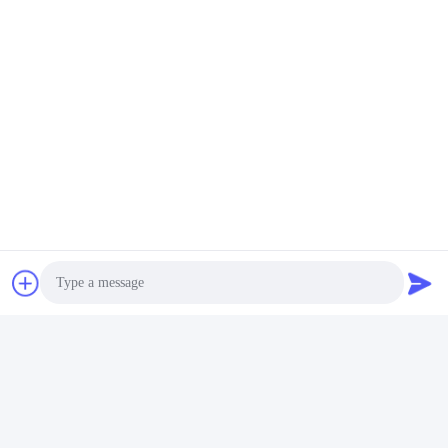
Tags:
Dispensatore di sapone in vetro
set di accessori per bagno in vetro
set di accessori di bagno in vetro
Photo
Contatti
Video Call