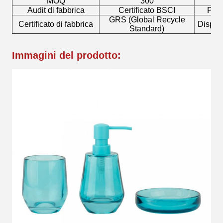
MOQ
300
Fa
Audit di fabbrica
Certificato BSCI
Pomp
GRS (Global Recycle
Certificato di fabbrica
Dispos
Standard)
Immagini del prodotto: