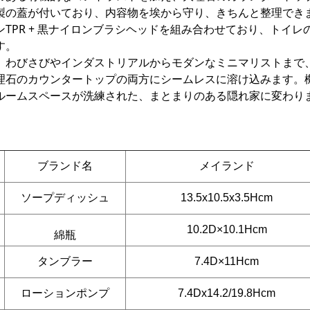
製の蓋が付いており、内容物を埃から守り、きちんと整理でき
TPR + 黒ナイロンブラシヘッドを組み合わせており、トイレ
す。
、わびさびやインダストリアルからモダンなミニマリストまで
理石のカウンタートップの両方にシームレスに溶け込みます。
ルームスペースが洗練された、まとまりのある隠れ家に変わり
ブランド名
メイランド
ソープディッシュ
13.5x10.5x3.5Hcm
10.2D×10.1
Hcm
綿瓶
タンブラー
7.4D×11Hcm
ローションポンプ
7.4Dx14.2/19.8Hcm