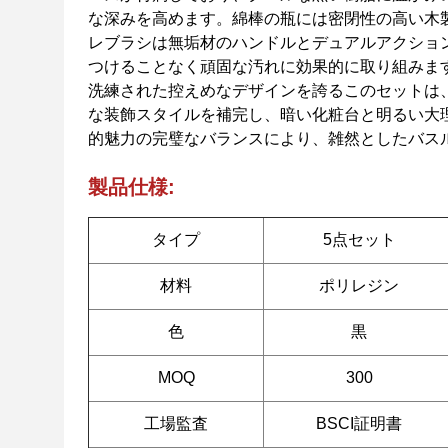
な深みを高めます。綿棒の瓶には密閉性の高い木
レブラシは無垢材のハンドルとデュアルアクション
つけることなく頑固な汚れに効果的に取り組みま
洗練された控えめなデザインを誇るこのセットは
な装飾スタイルを補完し、暗い化粧台と明るい大
的魅力の完璧なバランスにより、雑然としたバス
製品仕様:
タイプ
5点セット
材料
ポリレジン
色
黒
MOQ
300
工場監査
BSCI証明書