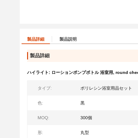
製品詳細
製品説明
製品詳細
ハイライト:
ローションポンプボトル 浴室用
,
round chec
タイプ:
ポリレシン浴室用品セット
色:
黒
MOQ:
300個
形:
丸型