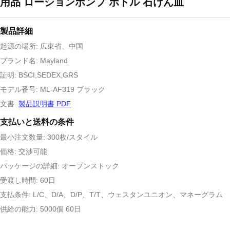
用品 ローションポンプ ボトル 石けん皿
製品詳細
起源の場所: 広東省、中国
ブランド名: Mayland
証明: BSCI,SEDEX,GRS
モデル番号: ML-AF319 ブラック
文書:
製品説明書 PDF
支払いと送料の条件
最小注文数量: 300枚/スタイル
価格: 交渉可能
パッケージの詳細: オープンストック
受渡し時間: 60日
支払条件: L/C、D/A、D/P、T/T、ウェスタンユニオン、マネーグラム
供給の能力: 5000個 60日