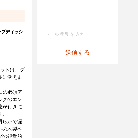
ープディッシ
送信する
セットは、ダ
験に変えま
つの必須ア
ックのエン
紋が付きに
す。
滑らかで漏
型の木製ベ
プの視覚的