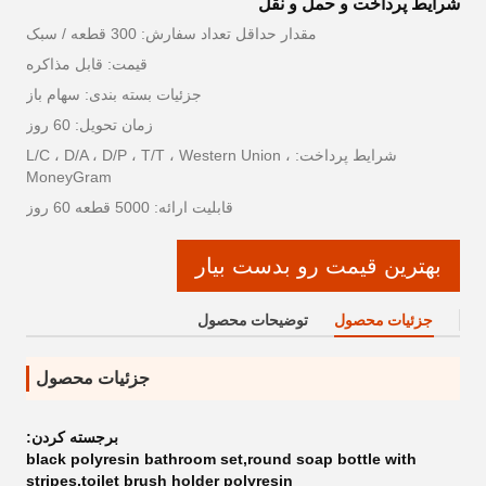
شرایط پرداخت و حمل و نقل
مقدار حداقل تعداد سفارش: 300 قطعه / سبک
قیمت: قابل مذاکره
جزئیات بسته بندی: سهام باز
زمان تحویل: 60 روز
شرایط پرداخت: L/C ، D/A ، D/P ، T/T ، Western Union ،
MoneyGram
قابلیت ارائه: 5000 قطعه 60 روز
بهترین قیمت رو بدست بیار
جزئیات محصول
توضیحات محصول
جزئیات محصول
برجسته کردن:
black polyresin bathroom set,round soap bottle with
stripes,toilet brush holder polyresin