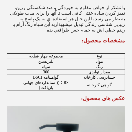
با تشکر از خواص مقاوم به خوردگی و ضد شکستگی رزین،
تمیز کردن ساده خنثی کافی است تا آنها را برای مدت طولانی
به نظر می رسد.با اين حال هر استفاده اي به يک پاسخ به
زیبایی شناسی زندگي تبديل ميشهبذاريد اين سياه رنگ آرام با
ريتم خطي اش به حمام حس ظرافتي بده
مشخصات محصول:
نوع
مجموعه چهار قطعه
ن
مواد
پلیریسین
رنگ
سیاه
مقدار تولیدی
300
ظر
حسابرسی کارخانه
گواهینامه BSCI
ب
GRS ((استانداردهای جهانی
گواهی کارخانه
پ
بازیافت)
عکس های محصول: