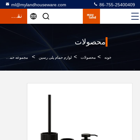
ml@mylandhouseware.com
86-755-25400409
نقل قول
محصولات
>
>
>
خونه
محصولات
لوازم حمام پلی رسین
مجموعه حمام پلی رزین مشکی شکل گرد با طرح راه راه عمودی، بطری صابون مایع، جا مسواکی