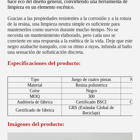
hace eco del diseño general, convirtiendo una herramienta de
limpieza en un elemento escénico.
Gracias a las propiedades resistentes a la corrosión y a la rotura
de la resina, una limpieza neutra simple es suficiente para
mantenerlos como nuevos durante mucho tiempo. No se
necesita un mantenimiento elaborado, pero cada uso se
convierte en una respuesta a la estética de la vida. Deje que este
negro azabache tranquilo, con su ritmo a rayas, infunda al baño
una sensación de sofisticación discreta.
Especificaciones del producto:
Tipo
Juego de cuatro piezas
Nombr
Material
Resina polimérica
Color
Negro
MOQ
300
Auditoría de fábrica
Certificado BSCI
Cepil
GRS (Estándar Global de
Certificado de fábrica
Bom
Reciclaje)
Imágenes del producto: