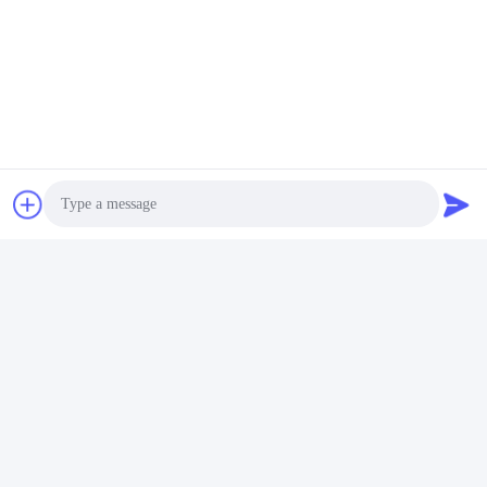
Proceso de producción:
Photo
Video Call
Consejos de limpieza:
Audio Call
Para limpiar los productos de baño de resina, primero limpie el
polvo de la superficie con un paño suave humedecido con agua
tibia. Para las manchas, exprima una pequeña cantidad de