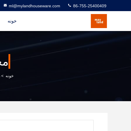
ml@mylandhouseware.com
86-755-25400409
خونه
مح
خونه
>
م