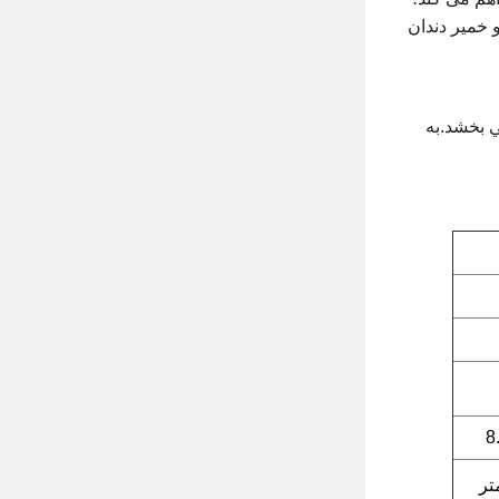
 خمیر دندان
ي بخشد.به
8