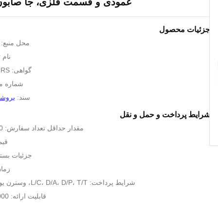
عمودی و قسمت فلزی، جا صابو
جزئیات محصول
محل منبع: 
نام تجا
گواهی: BSCI,SEDEX,GRS
شماره مدل: 02
سند:
بروشور
شرایط پرداخت و حمل و نقل
مقدار حداقل تعداد سفارش: 300 قطعه / سبک
قیم
جزئیات بسته
زمان 
شرایط پرداخت: L/C، D/A، D/P، T/T، وسترن یونیون، مانی گرام
قابلیت ارائه: 5000 قطعه 60 روز