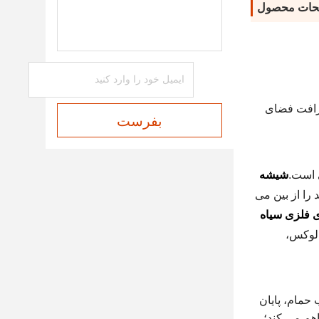
حات محصول
افت فضای
بفرست
 است.
شیشه
ا از بین می
ی فلزی سیاه
 لوکس،
حمام، پایان
هم می کند؛