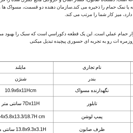
یا نمک حمام را ذخیره می کند.سازمان دهنده دو قسمت، مسواک ها و
ارد، میز کار شما را مرتب می کند.
 ابزار حمام عملي است. اين يک قطعه دکوراسي است که سبک را بهبود م
زمره ات رو به تجربه ای حسوری پیچیده تبدیل میکنی
نام تجاری
مايلند
بندر
شنژن
نگهدارنده مسواک
10.9x6x11Hcm
تابلور
7Dx11H سانتی متر
پمپ لوشن
.4x5.8x13.3/18.7H cm
ظرف صابون
13.8x9.3x3.1H سانتی متر