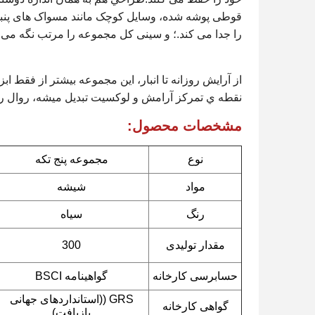
قوطی پوشه شده، وسایل کوچک مانند مسواک های پنبه 
را جدا می کند.؛ و سینی کل مجموعه را مرتب نگه می د
از آرايش روزانه تا انبار، اين مجموعه بيشتر از فقط
نقطه ي تمرکز آرامش و لوکسيت تبديل ميشه، روال رو
مشخصات محصول:
نوع
مجموعه پنج تکه
مواد
شیشه
رنگ
سیاه
مقدار تولیدی
300
حسابرسی کارخانه
گواهینامه BSCI
GRS ((استانداردهای جهانی
گواهی کارخانه
بازیافت)