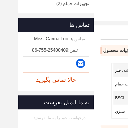
تجهیزات حمام
(2)
تماس ها
تماس ها:
Miss. Carina Luo
تلفن:
86-755-25400409
یات محصول
ه، فلز
حالا تماس بگیرید
ت حمام
BSCI
به ما ایمیل بفرست
شنژن