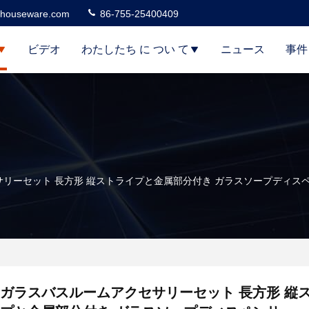
houseware.com
86-755-25400409
ビデオ
わたしたち に つい て
ニュース
事件
リーセット 長方形 縦ストライプと金属部分付き ガラスソープディス
ガラスバスルームアクセサリーセット 長方形 縦