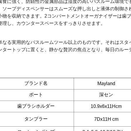
腐食に強く、防錆性の金属部品は湿度の高いバスルーム環境で
、ソープディスペンサーはスムーズな押し出しと液体の制御さ
小物を収納できます。2コンパートメントオーガナイザーは歯
整理し、カウンタースペースをすっきりさせます。
単なる実用的なバスルームツール以上のものです。それはスタ
ンタートップに置くと、静かな贅沢の焦点となり、毎日のルー
ブランド名
Mayland
ポート
深セン
歯ブラシホルダー
10.9x6x11Hcm
タンブラー
7Dx11H cm