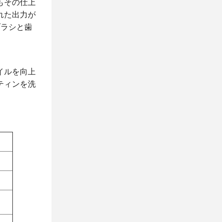
もその仕上
れた出力が
ブラシと歯
イルを向上
ティンを洗