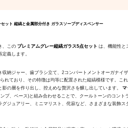
セット 縦縞と金属部分付き ガラスソープディスペンサー
き、この
プレミアムグレー縦縞ガラス5点セット
は、機能性と
再定義します。
き収納ジャー、歯ブラシ立て、2コンパートメントオーガナイ
られており、その特徴は均等に配置された縦縞模様です。これ
と影の層を作り出し、控えめな贅沢さを醸し出しています。
マ
ポンプ、ベース)と組み合わせることで、クールトーンのコント
ラグジュアリー、ミニマリスト、侘寂など、さまざまな装飾ス