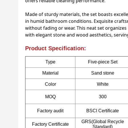
offers reliable cleaning performance.
Made of sturdy materials, the set boasts exce
in humid bathroom conditions. Exquisite craft
without fading or wear. This neat set organizes
with elegant stone and wood aesthetics, servin
Product Specification:
Type
Five-piece Set
Material
Sand stone
Color
White
MOQ
300
Factory audit
BSCI Certificate
GRS(Global Recycle
Factory Certificate
Standard)