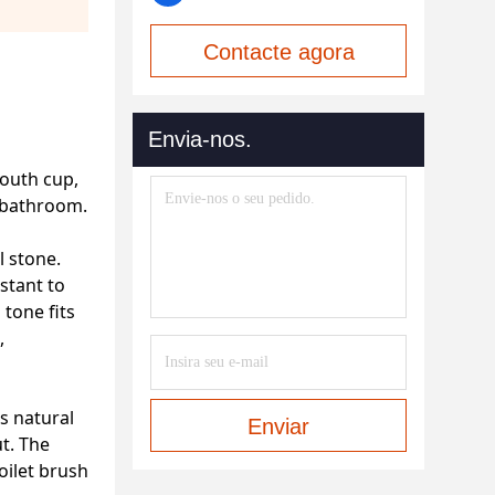
Contacte agora
Envia-nos.
mouth cup,
r bathroom.
l stone.
stant to
 tone fits
,
s natural
Enviar
t. The
oilet brush