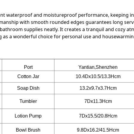
llent waterproof and moistureproof performance, keeping in
smanship with smooth rounded edges guarantees long servic
 bathroom supplies neatly. It creates a tranquil and cozy a
g as a wonderful choice for personal use and housewarming
Port
Yantian,Shenzhen
Cotton Jar
10.4Dx10.5/13.3Hcm
Soap Dish
13.2x9.7x3.7Hcm
Tumbler
7Dx11.3Hcm
Lotion Pump
7Dx15.5/20.8Hcm
Bowl Brush
9.8Dx16.2/41.5Hcm