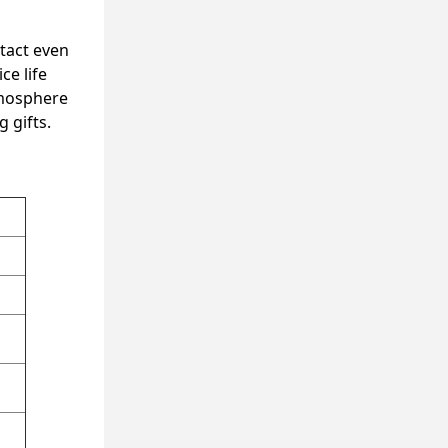
tact even
e life
tmosphere
 gifts.