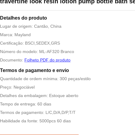
travertine look resin lotion pump bottle bath s
Detalhes do produto
Lugar de origem: Cantão, China
Marca: Mayland
Certificação: BSCI,SEDEX,GRS
Número do modelo: ML-AF320 Branco
Documento:
Folheto PDF do produto
Termos de pagamento e envio
Quantidade de ordem mínima: 300 peças/estilo
Preço: Negociável
Detalhes da embalagem: Estoque aberto
Tempo de entrega: 60 dias
Termos de pagamento: L/C,D/A,D/P,T/T
Habilidade da fonte: 5000pcs 60 dias