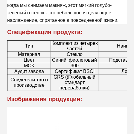
когда мы снимаем макияж, этот мягкий голубо-
зеленый оттенок - это небольшое исцеляющее
наслаждение, спрятанное в повседневной жизни.
Спецификация продукта:
Комплект из четырех
Тип
Наимен
частей
Материал
Стекло
Цвет
Синий, фиолетовый
Подставка 
МОК
300
Т
Аудит завода
Сертификат BSCI
Лось
GRS ((Глобальный
Свидетельство о
стандарт
См
производстве
переработки)
Изображения продукции: