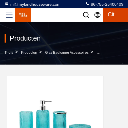
ml@mylandhouseware.com
86-755-25400409
Citaat
Producten
>
>
>
Thuis
Producten
Glas Badkamer Accessoires
Modern Ontwerp Gla