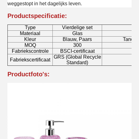
weggestopt in het dagelijks leven.
Productspecificatie:
Type
Vierdelige set
M
Materiaal
Glas
Kleur
Blauw, Paars
Tanden
MOQ
300
Fabriekscontrole
BSCI-certificaat
Lo
GRS (Global Recycle
Fabriekscertificaat
Z
Standard)
Productfoto's: