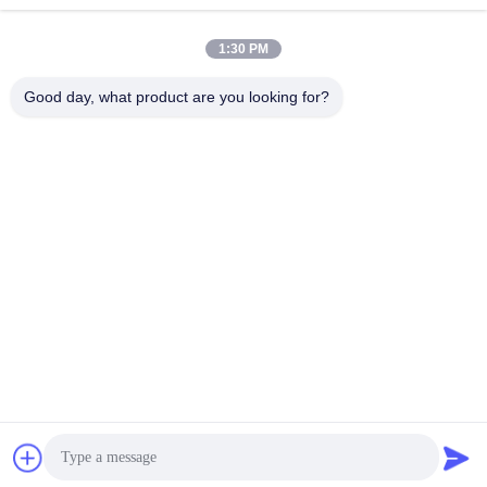
1:30 PM
Good day, what product are you looking for?
MAYLAND HOUSEWARE COMPANY
LIMITED
ml@mylandhouseware.com
86-755-25400409
302, 3e verdieping, blok 2, Oceanwide City Square, No.70
Qianhai Road, Nanshan Area, Shenzhen, China 518052
China Goed Kwaliteit Glas badkamer accessoires Auteursrecht © 2024-2026
Mayland Houseware Company Limited Allemaal. Alle rechten
voorbehouden.