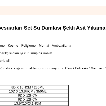
uarları Set Su Damlası Şekli Asit Yıkama
leme - Kesme - Polişleme - Montaj - Ambalajlama
arikçisi olan iyi kurulmuş bir imalat.
le sil.
daki aralığı sunmaktan gurur duyuyoruz: Cam / Poliresin / Mermer / 
8D X 18HCM / 280ML
10D X 13.8HCM / 350ML
8D X 12HCM
8D X 12HCM
13.5X10X3.1HCM