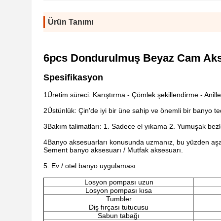
Ürün Tanımı
6pcs Dondurulmuş Beyaz Cam Akses
Spesifikasyon
1Üretim süreci: Karıştırma - Çömlek şekillendirme - Anil
2Üstünlük: Çin'de iyi bir üne sahip ve önemli bir banyo ted
3Bakım talimatları: 1. Sadece el yıkama 2. Yumuşak bezler
4Banyo aksesuarları konusunda uzmanız, bu yüzden aşağı
Sement banyo aksesuarı / Mutfak aksesuarı.
5. Ev / otel banyo uygulaması
Losyon pompası uzun
Losyon pompası kısa
Tumbler
Diş fırçası tutucusu
Sabun tabağı