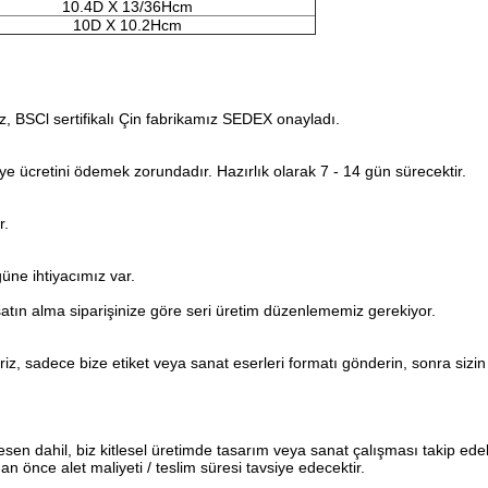
10.4D X 13/36Hcm
10D X 10.2Hcm
ız, BSCl sertifikalı Çin fabrikamız SEDEX onayladı.
urye ücretini ödemek zorundadır. Hazırlık olarak 7 - 14 gün sürecektir.
r.
üne ihtiyacımız var.
tın alma siparişinize göre seri üretim düzenlememiz gerekiyor.
z, sadece bize etiket veya sanat eserleri formatı gönderin, sonra sizin 
desen dahil, biz kitlesel üretimde tasarım veya sanat çalışması takip edebi
dan önce alet maliyeti / teslim süresi tavsiye edecektir.