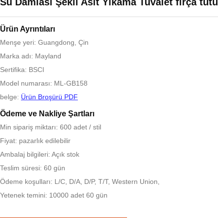
Su Damlası Şekli Asit Yıkama Tuvalet fırça tut
Ürün Ayrıntıları
Menşe yeri: Guangdong, Çin
Marka adı: Mayland
Sertifika: BSCI
Model numarası: ML-GB158
belge:
Ürün Broşürü PDF
Ödeme ve Nakliye Şartları
Min sipariş miktarı: 600 adet / stil
Fiyat: pazarlık edilebilir
Ambalaj bilgileri: Açık stok
Teslim süresi: 60 gün
Ödeme koşulları: L/C, D/A, D/P, T/T, Western Union,
Yetenek temini: 10000 adet 60 gün