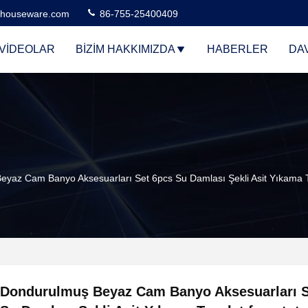
houseware.com
86-755-25400409
VIDEOLAR
BIZIM HAKKIMIZDA
HABERLER
DA
yaz Cam Banyo Aksesuarları Set 6pcs Su Damlası Şekli Asit Yıkama T
Dondurulmuş Beyaz Cam Banyo Aksesuarları S