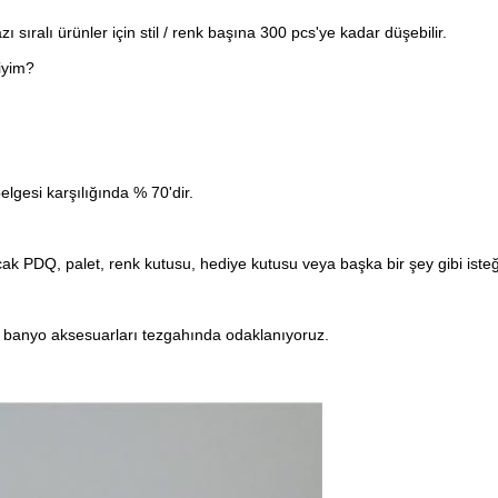
 sıralı ürünler için stil / renk başına 300 pcs'ye kadar düşebilir.
iyim?
lgesi karşılığında % 70'dir.
k PDQ, palet, renk kutusu, hediye kutusu veya başka bir şey gibi isteğ
tık, banyo aksesuarları tezgahında odaklanıyoruz.