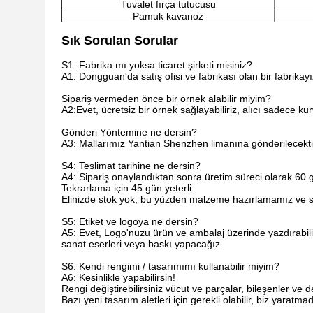
Tuvalet fırça tutucusu
Pamuk kavanoz
Sık Sorulan Sorular
S1: Fabrika mı yoksa ticaret şirketi misiniz?
A1: Dongguan'da satış ofisi ve fabrikası olan bir fabrikay
Sipariş vermeden önce bir örnek alabilir miyim?
A2:Evet, ücretsiz bir örnek sağlayabiliriz, alıcı sadece k
Gönderi Yöntemine ne dersin?
A3: Mallarımız Yantian Shenzhen limanına gönderilecekti
S4: Teslimat tarihine ne dersin?
A4: Sipariş onaylandıktan sonra üretim süreci olarak 60 g
Tekrarlama için 45 gün yeterli.
Elinizde stok yok, bu yüzden malzeme hazırlamamız ve sa
S5: Etiket ve logoya ne dersin?
A5: Evet, Logo'nuzu ürün ve ambalaj üzerinde yazdırabiliri
sanat eserleri veya baskı yapacağız.
S6: Kendi rengimi / tasarımımı kullanabilir miyim?
A6: Kesinlikle yapabilirsin!
Rengi değiştirebilirsiniz vücut ve parçalar, bileşenler ve 
Bazı yeni tasarım aletleri için gerekli olabilir, biz yaratma