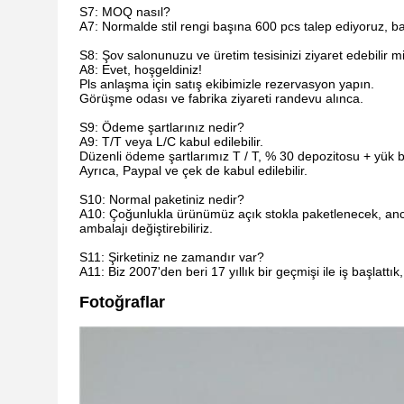
S7: MOQ nasıl?
A7: Normalde stil rengi başına 600 pcs talep ediyoruz, bazı
S8: Şov salonunuzu ve üretim tesisinizi ziyaret edebilir m
A8: Evet, hoşgeldiniz!
Pls anlaşma için satış ekibimizle rezervasyon yapın.
Görüşme odası ve fabrika ziyareti randevu alınca.
S9: Ödeme şartlarınız nedir?
A9: T/T veya L/C kabul edilebilir.
Düzenli ödeme şartlarımız T / T, % 30 depozitosu + yük be
Ayrıca, Paypal ve çek de kabul edilebilir.
S10: Normal paketiniz nedir?
A10: Çoğunlukla ürünümüz açık stokla paketlenecek, anca
ambalajı değiştirebiliriz.
S11: Şirketiniz ne zamandır var?
A11: Biz 2007'den beri 17 yıllık bir geçmişi ile iş başlat
Fotoğraflar