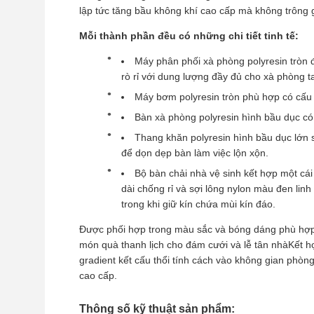
lập tức tăng bầu không khí cao cấp mà không trông g
Mỗi thành phần đều có những chi tiết tinh tế:
Máy phân phối xà phòng polyresin tròn
rò rỉ với dung lượng đầy đủ cho xà phòng t
Máy bơm polyresin tròn phù hợp có cấu t
Bàn xà phòng polyresin hình bầu dục có
Thang khăn polyresin hình bầu dục lớn s
để dọn dẹp bàn làm việc lộn xộn.
Bộ bàn chải nhà vệ sinh kết hợp một cá
dài chống rỉ và sợi lông nylon màu đen lin
trong khi giữ kín chứa mùi kín đáo.
Được phối hợp trong màu sắc và bóng dáng phù hợp
món quà thanh lịch cho đám cưới và lễ tân nhàKết hợ
gradient kết cấu thổi tính cách vào không gian phò
cao cấp.
Thông số kỹ thuật sản phẩm: