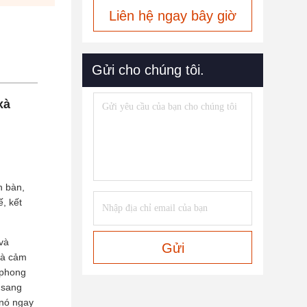
Liên hệ ngay bây giờ
Gửi cho chúng tôi.
xà
h bàn,
, kết
và
Gửi
mà cảm
 phong
 sang
 nó ngay