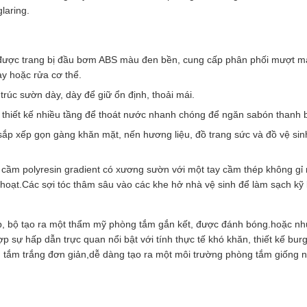
laring.
 được trang bị đầu bơm ABS màu đen bền, cung cấp phân phối mượt m
ay hoặc rửa cơ thể.
rúc sườn dày, dày để giữ ổn định, thoải mái.
 thiết kế nhiều tầng để thoát nước nhanh chóng để ngăn sabón thanh b
ắp xếp gọn gàng khăn mặt, nến hương liệu, đồ trang sức và đồ vệ sinh
i cầm polyresin gradient có xương sườn với một tay cầm thép không g
h hoạt.Các sợi tóc thâm sâu vào các khe hở nhà vệ sinh để làm sạch kỹ
, bộ tạo ra một thẩm mỹ phòng tắm gắn kết, được đánh bóng.hoặc n
p sự hấp dẫn trực quan nổi bật với tính thực tế khó khăn, thiết kế bur
ng tắm trắng đơn giản,dễ dàng tạo ra một môi trường phòng tắm giống 