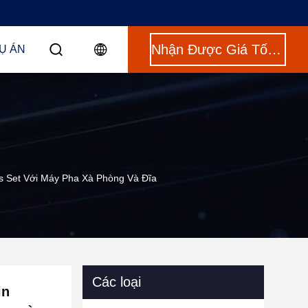
Nhận Được Giá Tốt Nhất
Ụ ÁN
s Set Với Máy Pha Xà Phòng Và Đĩa
Các loại
in