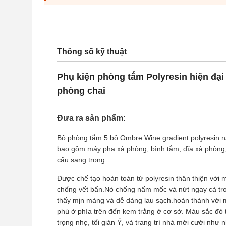
Thông số kỹ thuật
Phụ kiện phòng tắm Polyresin hiện đại
phòng chai
Đưa ra sản phẩm:
Bộ phòng tắm 5 bộ Ombre Wine gradient polyresin này
bao gồm máy pha xà phòng, bình tắm, đĩa xà phòng, 
cấu sang trọng.
Được chế tạo hoàn toàn từ polyresin thân thiện với
chống vết bẩn.Nó chống nấm mốc và nứt ngay cả tr
thấy mịn màng và dễ dàng lau sạch.hoàn thành với
phú ở phía trên đến kem trắng ở cơ sở. Màu sắc đỏ ti
trọng nhẹ, tối giản Ý, và trang trí nhà mới cưới nh