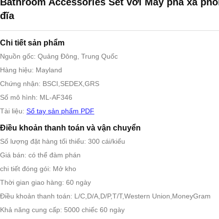
Bathroom Accessories Set với Máy pha xà phò
đĩa
Chi tiết sản phẩm
Nguồn gốc: Quảng Đông, Trung Quốc
Hàng hiệu: Mayland
Chứng nhận: BSCI,SEDEX,GRS
Số mô hình: ML-AF346
Tài liệu:
Sổ tay sản phẩm PDF
Điều khoản thanh toán và vận chuyển
Số lượng đặt hàng tối thiểu: 300 cái/kiểu
Giá bán: có thể đàm phán
chi tiết đóng gói: Mở kho
Thời gian giao hàng: 60 ngày
Điều khoản thanh toán: L/C,D/A,D/P,T/T,Western Union,MoneyGram
Khả năng cung cấp: 5000 chiếc 60 ngày