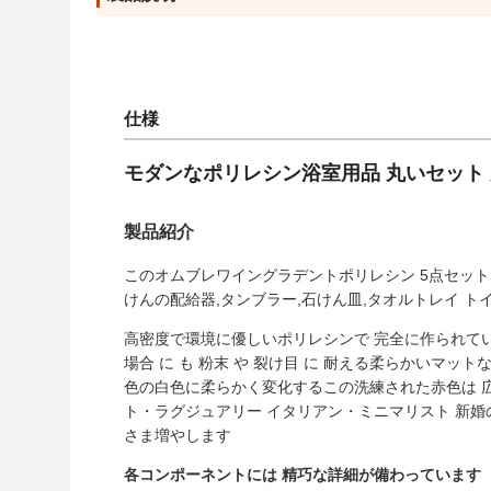
仕様
モダンなポリレシン浴室用品 丸いセット 
製品紹介
このオムブレワイングラデントポリレシン 5点セット
けんの配給器,タンブラー,石けん皿,タオルトレイ 
高密度で環境に優しいポリレシンで 完全に作られていて 
場合 に も 粉末 や 裂け目 に 耐える柔らかいマ
色の白色に柔らかく変化するこの洗練された赤色は 広
ト・ラグジュアリー イタリアン・ミニマリスト 新
さま増やします
各コンポーネントには 精巧な詳細が備わっています