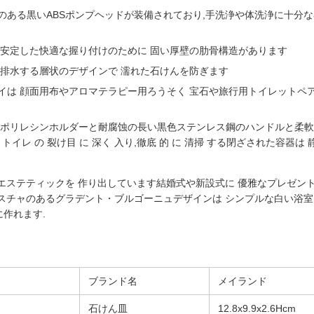
のある黒いABSポンプヘッドが装備されており,手洗浄や体洗浄に十分
 安定した快適な握り付けのために 固い厚壁の肋骨構造があります
く排水する層状のデザインで 濡れた石けんを防ぎます
は 顔面用布やアロマテラピー用ろうそく 宝石や旅行用トイレットペア
トポリレシンホルダーと耐腐蚀の長い黒色ステンレス鋼のハンドルと柔
イレ の 裂け目 に 深く 入り,徹底 的 に 清掃 する閉ざされた容器は 
エステティックを 作り出しています結婚式や新設式に 優雅なプレゼン
スチャのあるグラデント・ブルゴーニュデザインは シンプルな白い浴室
作れます.
ブランド名
メイランド
石けん皿
12.8x9.9x2.6Hcm