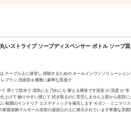
丸いストライプ ソープディスペンサー ボトル ソープ皿
は テーブル上に保管し 掃除するための オールインワンソリューション
トイレブラシ,洗面室を優雅に豪華な質感で
厚くて防水で 湿気にも 汚れにも 耐える構造です浴室 の 湿度 が 常 
ットな仕上げで 触りやすい感じで 拭き取るのに苦労しません上部から底部
い範囲のインテリア エステティックを補完します モダン・ミニマリス
婚の家庭装飾マルモール浴室の虚栄心の上に展示されています華麗な雰囲