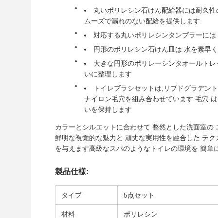
丸いポリレシン石けん配給器には耐久性
ムーズで漏れのない配給を提供します.
対応する丸いポリレシンタンブラーには
円形のポリレシン石けん皿は 水を素早
大きな円形のポリレーシンタオールトレイ
いに整理します
トイレブラシセットは,リブドグラデン
ナイロン毛穴を組み合わせています.毛穴 は ト
いを保持します
カラーとシルエットに合わせて 整然とした洗面室の 
鮮明な視覚的な魅力と 頑丈な実用性を融合した テク
を与えます高級なスパのようなトイレの環境を 簡単に
製品仕様:
タイプ
5点セット
材料
ポリレシン