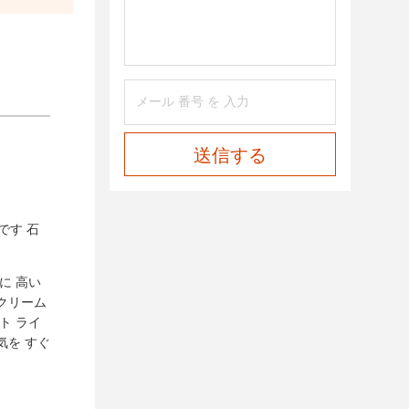
送信する
です 石
に 高い
にクリーム
ト ライ
気を すぐ