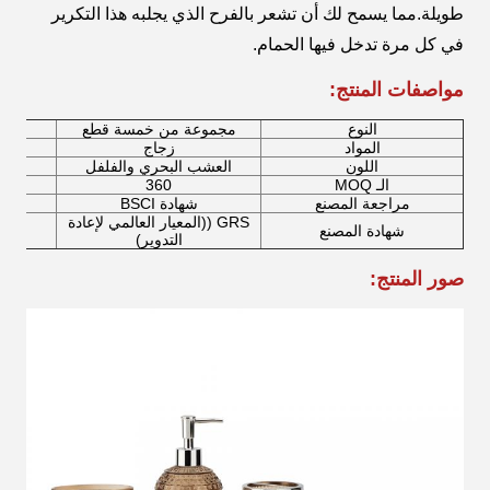
طويلة.مما يسمح لك أن تشعر بالفرح الذي يجلبه هذا التكرير
في كل مرة تدخل فيها الحمام.
مواصفات المنتج:
النوع
مجموعة من خمسة قطع
المواد
زجاج
مضخ
اللون
العشب البحري والفلفل
حام
الـ MOQ
360
مراجعة المصنع
شهادة BSCI
GRS ((المعيار العالمي لإعادة
شهادة المصنع
التدوير)
صور المنتج: