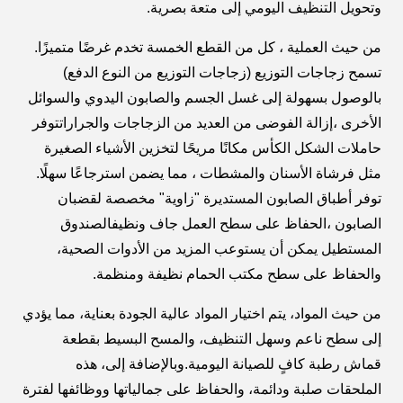
وتحويل التنظيف اليومي إلى متعة بصرية.
من حيث العملية ، كل من القطع الخمسة تخدم غرضًا متميزًا.
تسمح زجاجات التوزيع (زجاجات التوزيع من النوع الدفع)
بالوصول بسهولة إلى غسل الجسم والصابون اليدوي والسوائل
الأخرى ،إزالة الفوضى من العديد من الزجاجات والجراراتتوفر
حاملات الشكل الكأس مكانًا مريحًا لتخزين الأشياء الصغيرة
مثل فرشاة الأسنان والمشطات ، مما يضمن استرجاعًا سهلًا.
توفر أطباق الصابون المستديرة "زاوية" مخصصة لقضبان
الصابون ،الحفاظ على سطح العمل جاف ونظيفالصندوق
المستطيل يمكن أن يستوعب المزيد من الأدوات الصحية،
والحفاظ على سطح مكتب الحمام نظيفة ومنظمة.
من حيث المواد، يتم اختيار المواد عالية الجودة بعناية، مما يؤدي
إلى سطح ناعم وسهل التنظيف، والمسح البسيط بقطعة
قماش رطبة كافٍ للصيانة اليومية.وبالإضافة إلى، هذه
الملحقات صلبة ودائمة، والحفاظ على جمالياتها ووظائفها لفترة