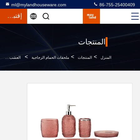
ml@mylandhouseware.com
86-755-25400409
إقتباس
المنتجات
>
>
>
المنزل
المنتجات
ملحقات الحمام الزجاجية
العشب البحري والفلفل الدائري الشكل النمط العتيق ملحقات الحمام الفاخرة مع الصابون الزجاجي