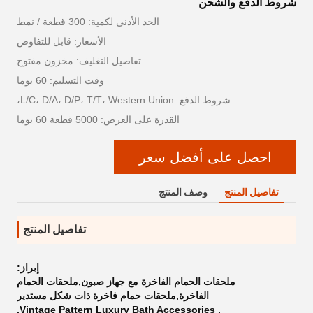
شروط الدفع والشحن
الحد الأدنى لكمية: 300 قطعة / نمط
الأسعار: قابل للتفاوض
تفاصيل التغليف: مخزون مفتوح
وقت التسليم: 60 يوما
شروط الدفع: L/C، D/A، D/P، T/T، Western Union،
القدرة على العرض: 5000 قطعة 60 يوما
احصل على أفضل سعر
تفاصيل المنتج
وصف المنتج
تفاصيل المنتج
إبراز:
ملحقات الحمام الفاخرة مع جهاز صبون,ملحقات الحمام
الفاخرة,ملحقات حمام فاخرة ذات شكل مستدير
,
Vintage Pattern Luxury Bath Accessories
,