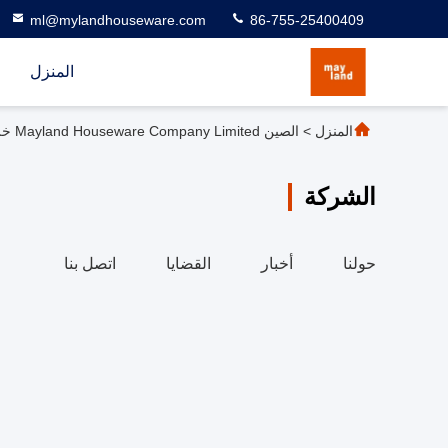
ml@mylandhouseware.com
86-755-25400409
المنزل
المنزل
>
الصين Mayland Houseware Company Limited خريطة الموقع
الشركة
حولنا
أخبار
القضايا
اتصل بنا