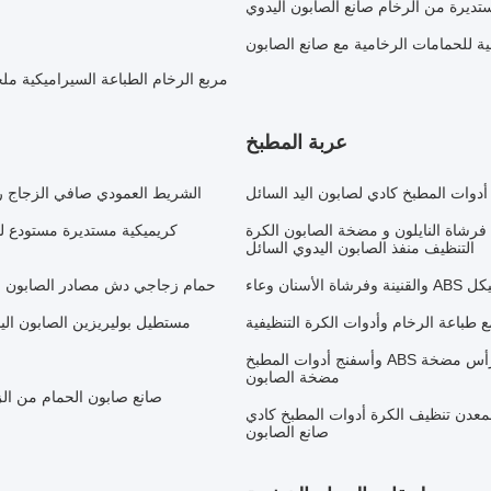
تديرة من الرخام صانع الصابون اليدوي
ية للحمامات الرخامية مع صانع الصابون
مربع الرخام الطباعة السيراميكية مل
عربة المطبخ
الشريط العمودي صافي الزجاج 
3N1 حجر الرمل منفذ صابون مفيد مع شريط دوار و S / S فرشاة النايلون و مضخة الصابون الكرة
كريميكية مستديرة مستودع ل
التنظيف منفذ الصابون اليدوي السائل
حمام زجاجي دش مصادر الصابون م
مستطيل بوليريزين الصابون ال
2N1 صانع الصابون الحجري الرملي قمة خشبية مزيفة مع رأس مضخة ABS وأسفنج أدوات المطبخ
مضخة الصابون
صانع صابون الحمام من الزجاج الواضح 
لمعدن تنظيف الكرة أدوات المطبخ كادي
صانع الصابون