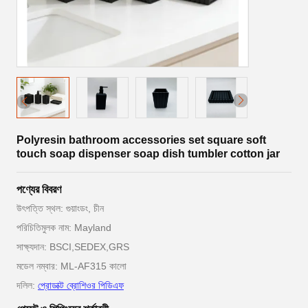
Polyresin bathroom accessories set square soft
touch soap dispenser soap dish tumbler cotton jar
পণ্যের বিবরণ
উৎপত্তি স্থল: গুয়াংডং, চীন
পরিচিতিমুলক নাম: Mayland
সাক্ষ্যদান: BSCI,SEDEX,GRS
মডেল নম্বার: ML-AF315 কালো
দলিল:
প্রোডাক্ট ব্রোশিওর পিডিএফ