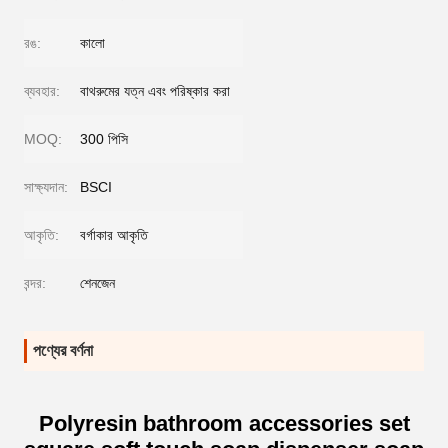
রঙ:
কালো
ব্যবহার:
বাথরুমের যত্ন এবং পরিষ্কার করা
MOQ:
300 পিসি
সাক্ষ্যদান:
BSCI
আকৃতি:
বর্গাকার আকৃতি
বন্দর:
শেনজেন
পণ্যের বর্ণনা
Polyresin bathroom accessories set