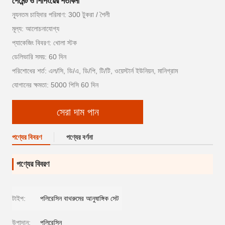
পেমেন্ট ও শিপিংয়ের শর্তাবলী
ন্যূনতম চাহিদার পরিমাণ: 300 টুকরা / শৈলী
মূল্য: আলোচনাযোগ্য
প্যাকেজিং বিবরণ: খোলা স্টক
ডেলিভারি সময়: 60 দিন
পরিশোধের শর্ত: এল/সি, ডি/এ, ডি/পি, টি/টি, ওয়েস্টার্ন ইউনিয়ন, মানিগ্রাম
যোগানের ক্ষমতা: 5000 পিসি 60 দিন
সেরা দাম পান
পণ্যের বিবরণ
পণ্যের বর্ণনা
পণ্যের বিবরণ
টাইপ:
পলিরেসিন বাথরুমের আনুষাঙ্গিক সেট
উপাদান:
পলিরেসিন