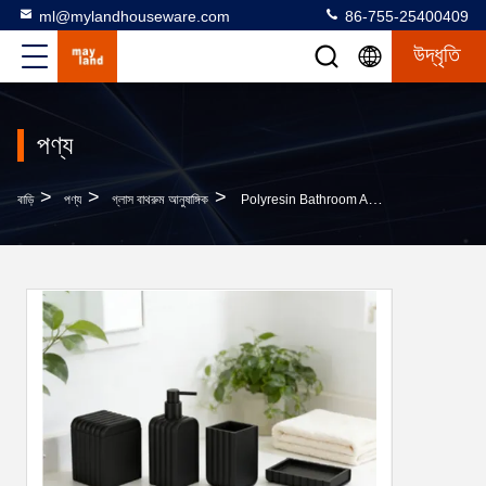
ml@mylandhouseware.com
86-755-25400409
উদ্ধৃতি
পণ্য
>
>
>
বাড়ি
পণ্য
গ্লাস বাথরুম আনুষাঙ্গিক
Polyresin Bathroom Accessories Set Square Soft Touch Soap Dispenser Soap Dish Tumbler Cotton Jar