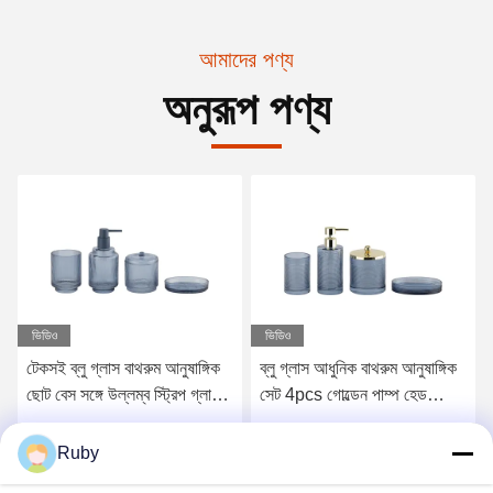
আমাদের পণ্য
অনুরূপ পণ্য
ভিডিও
ভিডিও
টেকসই ব্লু গ্লাস বাথরুম আনুষাঙ্গিক
ব্লু গ্লাস আধুনিক বাথরুম আনুষাঙ্গিক
রিবড
ছোট বেস সঙ্গে উল্লম্ব স্ট্রিপ গ্লাস
সেট 4pcs গোল্ডেন পাম্প হেড
আনুষ
টুথব্রাশ ধারক
ডিসপেনসর সার্কেল লাইন সঙ্গে
লোশ
সেরা দাম পান
সেরা দাম পান
Ruby