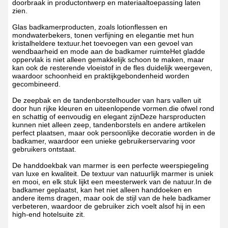
doorbraak in productontwerp en materiaaltoepassing laten
zien.
Glas badkamerproducten, zoals lotionflessen en
mondwaterbekers, tonen verfijning en elegantie met hun
kristalheldere textuur.het toevoegen van een gevoel van
wendbaarheid en mode aan de badkamer ruimteHet gladde
oppervlak is niet alleen gemakkelijk schoon te maken, maar
kan ook de resterende vloeistof in de fles duidelijk weergeven,
waardoor schoonheid en praktijkgebondenheid worden
gecombineerd.
De zeepbak en de tandenborstelhouder van hars vallen uit
door hun rijke kleuren en uiteenlopende vormen.die ofwel rond
en schattig of eenvoudig en elegant zijnDeze harsproducten
kunnen niet alleen zeep, tandenborstels en andere artikelen
perfect plaatsen, maar ook persoonlijke decoratie worden in de
badkamer, waardoor een unieke gebruikerservaring voor
gebruikers ontstaat.
De handdoekbak van marmer is een perfecte weerspiegeling
van luxe en kwaliteit. De textuur van natuurlijk marmer is uniek
en mooi, en elk stuk lijkt een meesterwerk van de natuur.In de
badkamer geplaatst, kan het niet alleen handdoeken en
andere items dragen, maar ook de stijl van de hele badkamer
verbeteren, waardoor de gebruiker zich voelt alsof hij in een
high-end hotelsuite zit.