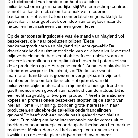
De toiletborstel van bamboe en hout is uniek in
milieubescherming en natuurlijke stijl.Wat een scherp contrast
is met het koude metaal en keramiek van moderne
badkamers.Het is niet alleen comfortabel en gemakkelijk te
gebruiken, maar geeft ook een idee van terugkeer naar de
natuur en het nastreven van een groen leven.
Op de tentoonstellingslocatie was de stand van Mayland vol
bezoekers, die haar producten prijzen."Deze
badkamerproducten van Mayland zijn echt geweldigDe
doorzichtigheid en uitmuntendheid van de glazen kruik overtrof
mijn verbeelding.de harszeepbak heeft een unieke vorm en
heldere kleurenIk ben erg optimistisch over het potentieel van
deze producten op de Europese markt". Anna, een plaatselijke
interieurontwerper in Duitsland, zei:"De textuur van de
marmeren handdoek is gewoon onvergelijkbaarEr zijn ook
bamboe en houten toiletborstels.Het gebruik van dit
milieuvriendelijke materiaal is in lijn met de huidige trend en
geeft mensen een gevoel van nabijheid van de natuur. Dit is
een echt zorgvuldig ontworpen product. " Veel internationale
kopers en professionele bezoekers stopten bij de stand van
Meilan Home Furnishing, toonden grote interesse in haar
producten,en uitgebreide zakelijke onderhandelingen
gevoerdDit heeft ook een solide basis gelegd voor Meilan
Home Furnishing om haar internationale markt verder uit te
breiden en haar strategie voor de globalisering van het merk te
realiseren.Meilan Home zal het concept van innovatie en
kwaliteit op de eerste plaats blijven handhaven, meer