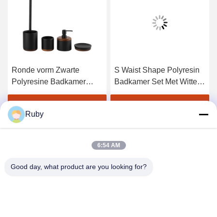
Ronde vorm Zwarte
S Waist Shape Polyresin
Polyresine Badkamer
Badkamer Set Met Witte
Accessoires Polyresine
Band Witte Zeepbak 14 X
Zeep Dispenser Met
10,1 X 3,1 H Cm
Krijg Beste Prijs
Krijg Beste Prijs
Ruby
Acacia Hout Top
6:54 AM
Good day, what product are you looking for?
MAYLAND HOUSEWARE COMPANY
LIMITED