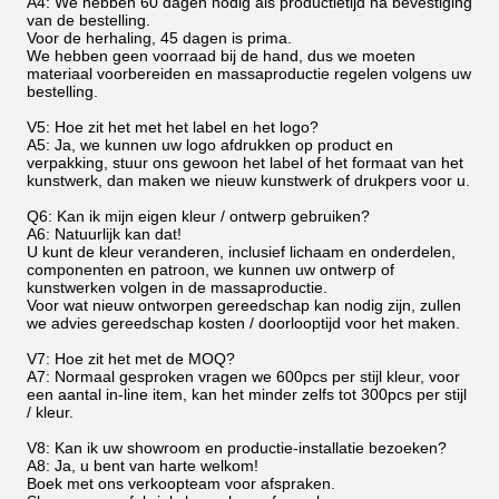
A4: We hebben 60 dagen nodig als productietijd na bevestiging
van de bestelling.
Voor de herhaling, 45 dagen is prima.
We hebben geen voorraad bij de hand, dus we moeten
materiaal voorbereiden en massaproductie regelen volgens uw
bestelling.
V5: Hoe zit het met het label en het logo?
A5: Ja, we kunnen uw logo afdrukken op product en
verpakking, stuur ons gewoon het label of het formaat van het
kunstwerk, dan maken we nieuw kunstwerk of drukpers voor u.
Q6: Kan ik mijn eigen kleur / ontwerp gebruiken?
A6: Natuurlijk kan dat!
U kunt de kleur veranderen, inclusief lichaam en onderdelen,
componenten en patroon, we kunnen uw ontwerp of
kunstwerken volgen in de massaproductie.
Voor wat nieuw ontworpen gereedschap kan nodig zijn, zullen
we advies gereedschap kosten / doorlooptijd voor het maken.
V7: Hoe zit het met de MOQ?
A7: Normaal gesproken vragen we 600pcs per stijl kleur, voor
een aantal in-line item, kan het minder zelfs tot 300pcs per stijl
/ kleur.
V8: Kan ik uw showroom en productie-installatie bezoeken?
A8: Ja, u bent van harte welkom!
Boek met ons verkoopteam voor afspraken.