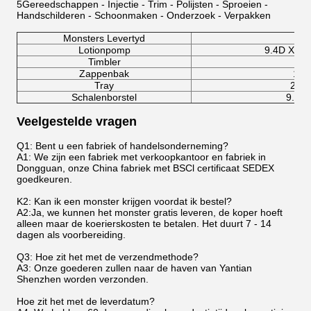
5Gereedschappen - Injectie - Trim - Polijsten - Sproeien -
Handschilderen - Schoonmaken - Onderzoek - Verpakken
Monsters Levertyd
7 
Lotionpomp
9.4D X 1
Timbler
7.
Zappenbak
10.
Tray
22.
Schalenborstel
9.5D
Veelgestelde vragen
Q1: Bent u een fabriek of handelsonderneming?
A1: We zijn een fabriek met verkoopkantoor en fabriek in
Dongguan, onze China fabriek met BSCl certificaat SEDEX
goedkeuren.
K2: Kan ik een monster krijgen voordat ik bestel?
A2:Ja, we kunnen het monster gratis leveren, de koper hoeft
alleen maar de koerierskosten te betalen. Het duurt 7 - 14
dagen als voorbereiding.
Q3: Hoe zit het met de verzendmethode?
A3: Onze goederen zullen naar de haven van Yantian
Shenzhen worden verzonden.
Hoe zit het met de leverdatum?