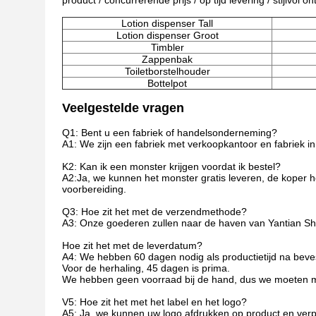
product / concurrerende prijs / op tijd levering / stijlvol 
Lotion dispenser Tall
Lotion dispenser Groot
Timbler
Zappenbak
Toiletborstelhouder
Bottelpot
Veelgestelde vragen
Q1: Bent u een fabriek of handelsonderneming?
A1: We zijn een fabriek met verkoopkantoor en fabriek 
K2: Kan ik een monster krijgen voordat ik bestel?
A2:Ja, we kunnen het monster gratis leveren, de koper ho
voorbereiding.
Q3: Hoe zit het met de verzendmethode?
A3: Onze goederen zullen naar de haven van Yantian S
Hoe zit het met de leverdatum?
A4: We hebben 60 dagen nodig als productietijd na beves
Voor de herhaling, 45 dagen is prima.
We hebben geen voorraad bij de hand, dus we moeten ma
V5: Hoe zit het met het label en het logo?
A5: Ja, we kunnen uw logo afdrukken op product en verp