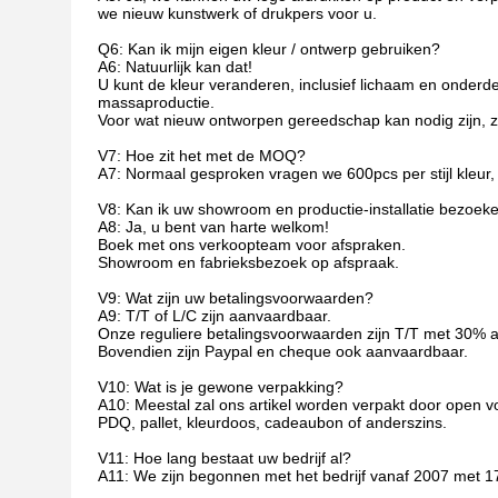
we nieuw kunstwerk of drukpers voor u.
Q6: Kan ik mijn eigen kleur / ontwerp gebruiken?
A6: Natuurlijk kan dat!
U kunt de kleur veranderen, inclusief lichaam en onder
massaproductie.
Voor wat nieuw ontworpen gereedschap kan nodig zijn, z
V7: Hoe zit het met de MOQ?
A7: Normaal gesproken vragen we 600pcs per stijl kleur, vo
V8: Kan ik uw showroom en productie-installatie bezoek
A8: Ja, u bent van harte welkom!
Boek met ons verkoopteam voor afspraken.
Showroom en fabrieksbezoek op afspraak.
V9: Wat zijn uw betalingsvoorwaarden?
A9: T/T of L/C zijn aanvaardbaar.
Onze reguliere betalingsvoorwaarden zijn T/T met 30% a
Bovendien zijn Paypal en cheque ook aanvaardbaar.
V10: Wat is je gewone verpakking?
A10: Meestal zal ons artikel worden verpakt door open 
PDQ, pallet, kleurdoos, cadeaubon of anderszins.
V11: Hoe lang bestaat uw bedrijf al?
A11: We zijn begonnen met het bedrijf vanaf 2007 met 17