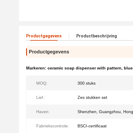
Productgegevens
Productbeschrijving
Productgegevens
Markeren:
ceramic soap dispenser with pattern
,
blue
MOQ:
300 stuks
Lief.:
Zes stukken set
Haven:
Shenzhen, Guangzhou, Hon
Fabriekscontrole:
BSCI-certificaat