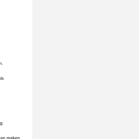
n.
ls
g.
 dan maken