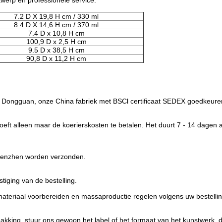
ontwerp en professionele service.
7.2 D X 19,8 H cm / 330 ml
8.4 D X 14,6 H cm / 370 ml
7.4 D x 10,8 H cm
100,9 D x 2,5 H cm
9.5 D x 38,5 H cm
90,8 D x 11,2 H cm
in Dongguan, onze China fabriek met BSCl certificaat SEDEX goedkeure
eft alleen maar de koerierskosten te betalen. Het duurt 7 - 14 dagen a
henzhen worden verzonden.
tiging van de bestelling.
teriaal voorbereiden en massaproductie regelen volgens uw bestellin
akking, stuur ons gewoon het label of het formaat van het kunstwerk,