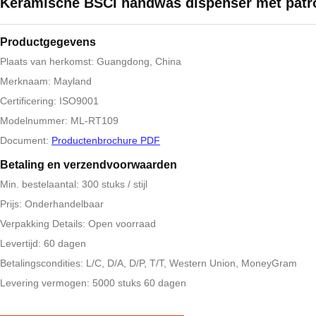
Keramische BSCI handwas dispenser met patr
Productgegevens
Plaats van herkomst: Guangdong, China
Merknaam: Mayland
Certificering: ISO9001
Modelnummer: ML-RT109
Document:
Productenbrochure PDF
Betaling en verzendvoorwaarden
Min. bestelaantal: 300 stuks / stijl
Prijs: Onderhandelbaar
Verpakking Details: Open voorraad
Levertijd: 60 dagen
Betalingscondities: L/C, D/A, D/P, T/T, Western Union, MoneyGram
Levering vermogen: 5000 stuks 60 dagen