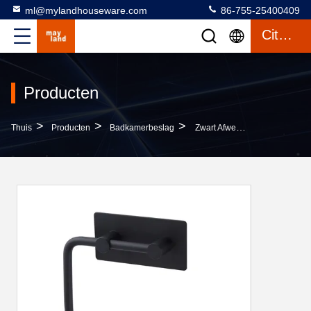
ml@mylandhouseware.com
86-755-25400409
Citaat
Producten
>
>
>
Thuis
Producten
Badkamerbeslag
Zwart Afwerking Vierkante Badkamer Hardware Roestvrij Staal Zwart Toiletpapier Haak