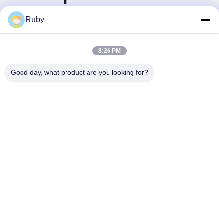
Ruby
8:26 PM
Good day, what product are you looking for?
MAYLAND HOUSEWARE COMPANY
LIMITED
ml@mylandhouseware.com
86-755-25400409
302, 3e verdieping, blok 2, Oceanwide City Square, No.70
Qianhai Road, Nanshan Area, Shenzhen, China 518052