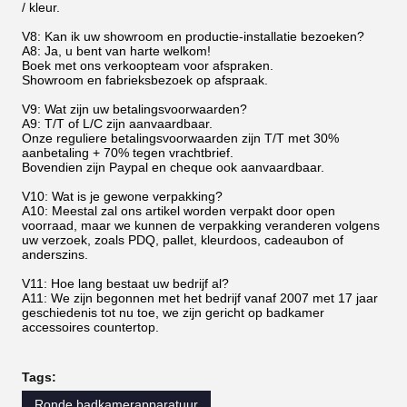
/ kleur.
V8: Kan ik uw showroom en productie-installatie bezoeken?
A8: Ja, u bent van harte welkom!
Boek met ons verkoopteam voor afspraken.
Showroom en fabrieksbezoek op afspraak.
V9: Wat zijn uw betalingsvoorwaarden?
A9: T/T of L/C zijn aanvaardbaar.
Onze reguliere betalingsvoorwaarden zijn T/T met 30%
aanbetaling + 70% tegen vrachtbrief.
Bovendien zijn Paypal en cheque ook aanvaardbaar.
V10: Wat is je gewone verpakking?
A10: Meestal zal ons artikel worden verpakt door open
voorraad, maar we kunnen de verpakking veranderen volgens
uw verzoek, zoals PDQ, pallet, kleurdoos, cadeaubon of
anderszins.
V11: Hoe lang bestaat uw bedrijf al?
A11: We zijn begonnen met het bedrijf vanaf 2007 met 17 jaar
geschiedenis tot nu toe, we zijn gericht op badkamer
accessoires countertop.
Tags:
Ronde badkamerapparatuur