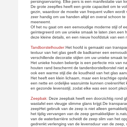
persingservaring. Elke pers is een manifestatie van kw
De grote zeepfles heeft een grote capaciteit om te 
gezin, waardoor de moeite van frequent vullen word
zeer handig om uw handen altijd en overal schoon te 
meeneemt.
Of het nu gaat om een eenvoudige moderne stijl of e
geïntegreerd om uw unieke smaak te laten zien.een h
deze kleine details, en een nieuw hoofdstuk van een
Tandborstelhouder:
Het hoofd is gemaakt van transpar
textuur van het glas geeft de badkamer een eenvoud
verschillende decoratie stijlen om uw unieke smaak te 
Het unieke houten bekertje is een perfecte mix van 
houten rand beschermt de tandenborstelborstel niet 
ook een warme stijl.die de koudheid van het glas aanvul
Het heeft een klein lichaam, maar een krachtige opsla
een nette en ordelijke wasruimte kunnen creërenHet k
en gezonde levensstijl, zodat elke was een soort plez
Zeepbak:
Deze zeepbak heeft een doorzichtig rond g
wastafel een vleugje slimme glans krijgt.De transpara
zeepHet gebruik van de zeep is niet alleen gemakkelij
het tijdig vervangen van de zeep gemakkelijker is.na
van de waterbarrière scheidt de zeep slim van het opg
gedrenkt.verlenging van de levensduur van de zeep, waa