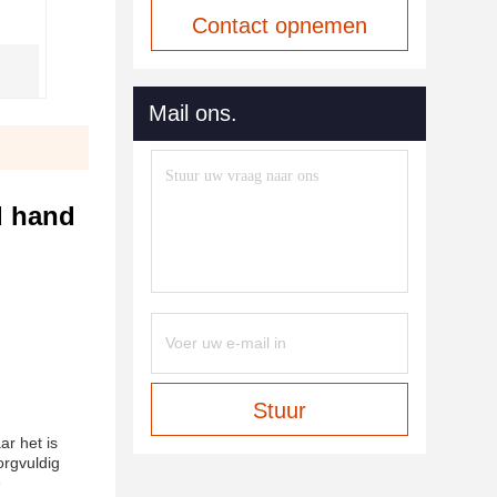
Contact opnemen
Mail ons.
d hand
Stuur
ar het is
orgvuldig
e