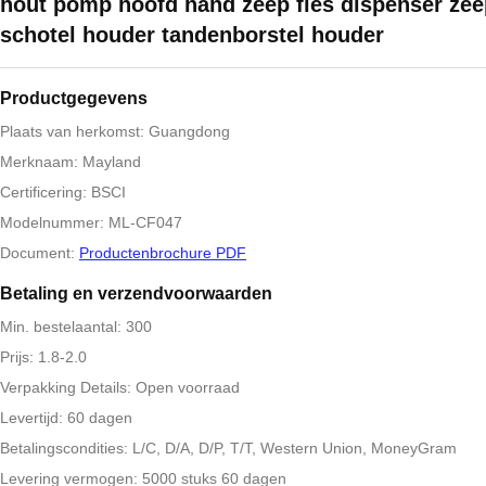
hout pomp hoofd hand zeep fles dispenser zee
schotel houder tandenborstel houder
Productgegevens
Plaats van herkomst: Guangdong
Merknaam: Mayland
Certificering: BSCI
Modelnummer: ML-CF047
Document:
Productenbrochure PDF
Betaling en verzendvoorwaarden
Min. bestelaantal: 300
Prijs: 1.8-2.0
Verpakking Details: Open voorraad
Levertijd: 60 dagen
Betalingscondities: L/C, D/A, D/P, T/T, Western Union, MoneyGram
Levering vermogen: 5000 stuks 60 dagen