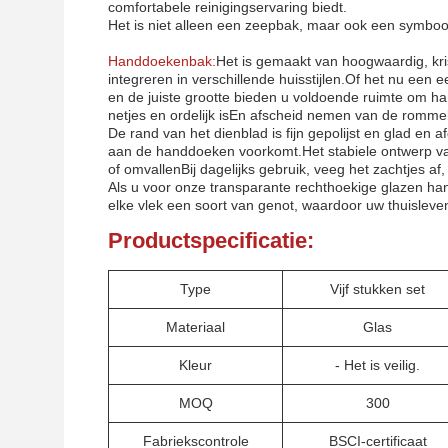
comfortabele reinigingservaring biedt.
Het is niet alleen een zeepbak, maar ook een symboo
Handdoekenbak:
Het is gemaakt van hoogwaardig, kris
integreren in verschillende huisstijlen.Of het nu een 
en de juiste grootte bieden u voldoende ruimte om 
netjes en ordelijk isEn afscheid nemen van de rommel
De rand van het dienblad is fijn gepolijst en glad e
aan de handdoeken voorkomt.Het stabiele ontwerp van
of omvallenBij dagelijks gebruik, veeg het zachtjes af,
Als u voor onze transparante rechthoekige glazen han
elke vlek een soort van genot, waardoor uw thuisleve
Productspecificatie:
Type
Vijf stukken set
Materiaal
Glas
Kleur
- Het is veilig.
MOQ
300
Fabriekscontrole
BSCI-certificaat