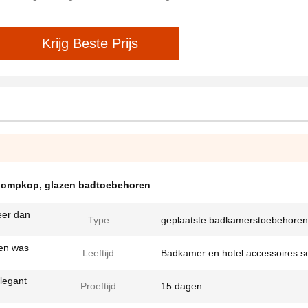
Krijg Beste Prijs
pompkop
,
glazen badtoebehoren
eer dan
Type:
geplaatste badkamerstoebehoren
 en was
Leeftijd:
Badkamer en hotel accessoires s
legant
Proeftijd:
15 dagen