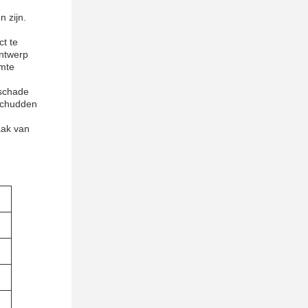
 zijn.
ct te
ontwerp
imte
 schade
 schudden
aak van