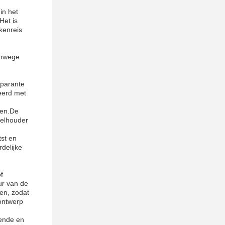
in het
Het is
kenreis
anwege
sparante
eerd met
gen.De
telhouder
tst en
delijke
f
ur van de
ren, zodat
 ontwerp
sende en