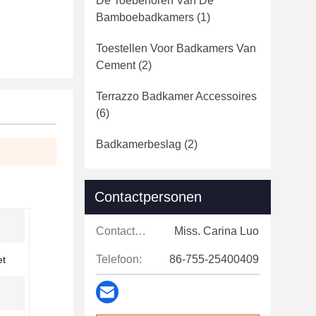
De Toebehoren Van De
Bamboebadkamers
(1)
Toestellen Voor Badkamers Van
Cement
(2)
Terrazzo Badkamer Accessoires
(6)
Badkamerbeslag
(2)
Contactpersonen
Contactpersonen:
Miss. Carina Luo
Telefoon:
86-755-25400409
et