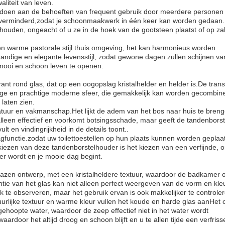
aliteit van leven.
voldoen aan de behoeften van frequent gebruik door meerdere personen 
t verminderd,zodat je schoonmaakwerk in één keer kan worden gedaan.
houden, ongeacht of u ze in de hoek van de gootsteen plaatst of op za
en warme pastorale stijl thuis omgeving, het kan harmonieus worden
andige en elegante levensstijl, zodat gewone dagen zullen schijnen v
 mooi en schoon leven te openen.
ant rond glas, dat op een oogopslag kristalhelder en helder is.De tran
ige en prachtige moderne sfeer, die gemakkelijk kan worden gecombin
laten zien.
natuur en vakmanschap.Het lijkt de adem van het bos naar huis te bren
alleen effectief en voorkomt botsingsschade, maar geeft de tandenbors
t en vindingrijkheid in de details toont..
gfunctie.zodat uw toilettoestellen op hun plaats kunnen worden geplaa
iezen van deze tandenborstelhouder is het kiezen van een verfijnde, or
ier wordt en je mooie dag begint.
lazen ontwerp, met een kristalheldere textuur, waardoor de badkamer o
ntie van het glas kan niet alleen perfect weergeven van de vorm en kle
k te observeren, maar het gebruik ervan is ook makkelijker te controle
tuurlijke textuur en warme kleur vullen het koude en harde glas aanHet
ehoopte water, waardoor de zeep effectief niet in het water wordt
rdoor het altijd droog en schoon blijft en u te allen tijde een verfris