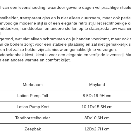
l van een levenshouding, waardoor gewone dagen vol prachtige rituelen
talhelder, transparant glas en is niet alleen duurzaam, maar ook perfe
eenvoudige moderne stijl is of een elegante retro stijl.Het rechthoekige 
handdoeken, handdoeken en andere stoffen op te slaan,zodat uw wasru
.
n afgerond, wat niet alleen schrammen op je handen voorkomt, maar ook
 de bodem zorgt voor een stabiele plaatsing en zal niet gemakkelijk
 en het zal zo helder zijn als nieuw en gemakkelijk te verzorgen.
ddoekenbak kiest, kiest u voor een elegante en verfijnde levensstijl.M
n een andere warmte en comfort krijgt.
Merknaam
Mayland
Lotion Pump Tall
8.5Dx19.9H cm
Lotion Pump Kort
10.1Dx15.5H cm
Tandborstelhouder
8Dx10,6H cm
Zeepbak
12Dx2,7H cm