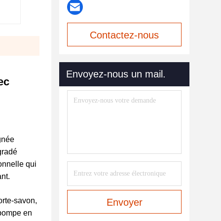
Contactez-nous
maintenant
Envoyez-nous un mail.
ec
ignée
gradé
onnelle qui
nt.
orte-savon,
Envoyer
e pompe en