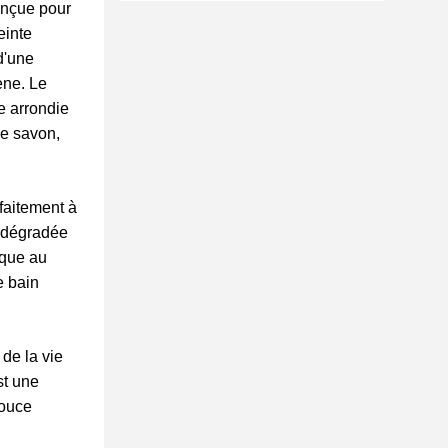
onçue pour
einte
d'une
ène. Le
e arrondie
de savon,
rfaitement à
e dégradée
ique au
e bain
 de la vie
st une
douce