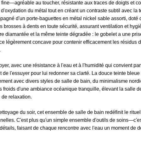
 fine—agréable au toucher, résistante aux traces de doigts et c
e d'oxydation du métal tout en créant un contraste subtil avec la t
mpagné d'un porte-baguettes en métal nickel sable assorti, doté 
s brosses à dents en toute sécurité, assurant ventilation et hygi
re diamantée et la même teinte dégradée : le gobelet a une pris
face légèrement concave pour contenir efficacement les résidus 
.
toyer, avec une résistance à l'eau et à l'humidité qui convient pa
t de l'essuyer pour lui redonner sa clarté. La douce teinte bleu
ement avec divers styles de salle de bain, du minimalisme nord
 froids d'une ambiance océanique tranquille, élevant la salle d
 de relaxation.
ttoyage du soir, cet ensemble de salle de bain redéfinit le rituel
nnelles. C'est plus qu'un simple ensemble d'outils de soins—c'e
 détails, faisant de chaque rencontre avec l'eau un moment de 