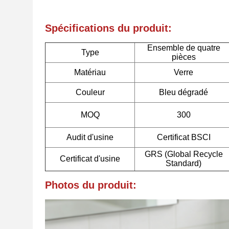
Spécifications du produit:
Ensemble de quatre
Type
pièces
Matériau
Verre
Couleur
Bleu dégradé
MOQ
300
Audit d'usine
Certificat BSCI
GRS (Global Recycle
Certificat d'usine
Standard)
Photos du produit: