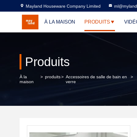
Mayland Houseware Company Limited
ml@myland
À LA MAISON
PRODUITS
VIDÉ
Produits
À la
>
produits
>
Accessoires de salle de bain en
>
maison
verre