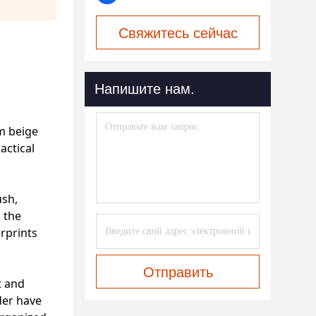
Свяжитесь сейчас
Напишите нам.
rm beige
actical
ush,
s the
erprints
Отправить
t and
der have