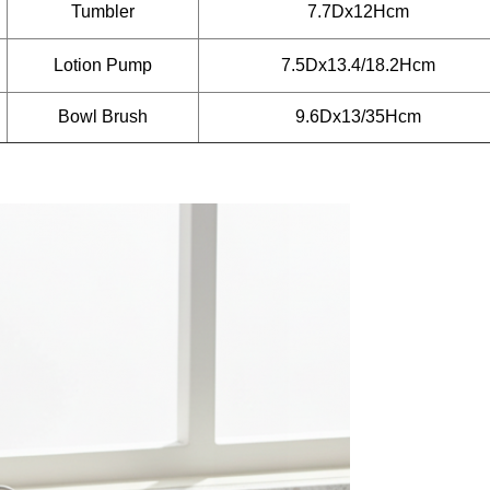
Tumbler
7.7Dx12Hcm
Lotion Pump
7.5Dx13.4/18.2Hcm
Bowl Brush
9.6Dx13/35Hcm