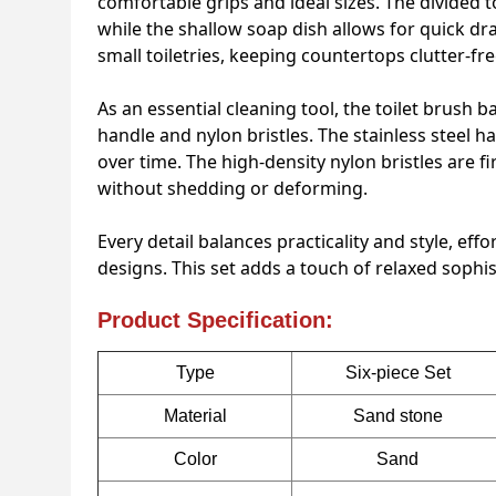
comfortable grips and ideal sizes. The divided
while the shallow soap dish allows for quick dr
small toiletries, keeping countertops clutter-fre
As an essential cleaning tool, the toilet brush b
handle and nylon bristles. The stainless steel h
over time. The high-density nylon bristles are f
without shedding or deforming.
Every detail balances practicality and style, e
designs. This set adds a touch of relaxed sophist
Product Specification:
Type
Six-piece Set
Material
Sand stone
Color
Sand