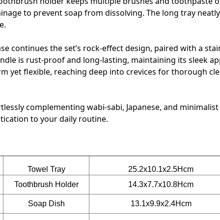
 toothbrush holder keeps multiple brushes and toothpaste 
ainage to prevent soap from dissolving. The long tray neatly
e.
ase continues the set’s rock-effect design, paired with a stai
andle is rust-proof and long-lasting, maintaining its sleek 
irm yet flexible, reaching deep into crevices for thorough cl
ffortlessly complementing wabi-sabi, Japanese, and minimali
ication to your daily routine.
Towel Tray
25.2x10.1x2.5Hcm
Toothbrush Holder
14.3x7.7x10.8Hcm
Soap Dish
13.1x9.9x2.4Hcm