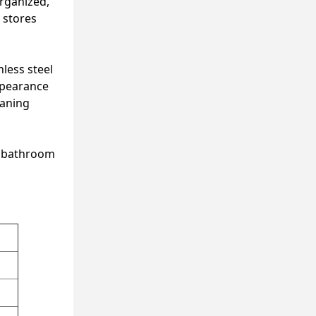
organized,
 stores
nless steel
appearance
eaning
st bathroom