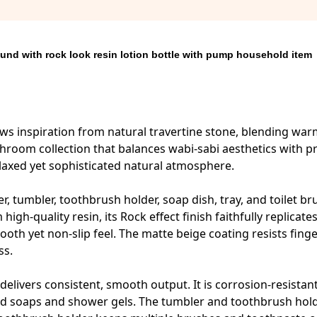
und with rock look resin lotion bottle with pump household item
aws inspiration from natural travertine stone, blending wa
hroom collection that balances wabi-sabi aesthetics with pr
relaxed yet sophisticated natural atmosphere.
r, tumbler, toothbrush holder, soap dish, tray, and toilet br
igh-quality resin, its Rock effect finish faithfully replicate
ooth yet non-slip feel. The matte beige coating resists fing
ss.
elivers consistent, smooth output. It is corrosion-resistan
iquid soaps and shower gels. The tumbler and toothbrush hol