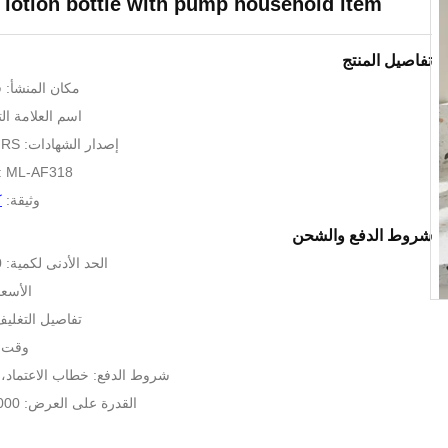
n lotion bottle with pump household item
تفاصيل المنتج
مكان المنشأ: ق
اسم العلامة التجارية
إصدار الشهادات: BSCI,SEDEX,GRS
: ML-AF318
وثيقة:
ك
شروط الدفع والشحن
الحد الأدنى لكمية: 300 قطعة/النمط
الأسعا
تفاصيل التغلي
وقت التس
شروط الدفع: خطاب الاعتماد، 
القدرة على العرض: 5000 قطعة 60 يوما