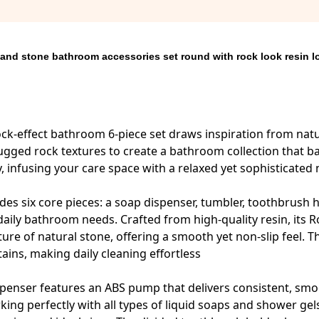
and stone bathroom accessories set round with rock look resin l
ock-effect bathroom 6-piece set draws inspiration from nat
ugged rock textures to create a bathroom collection that ba
y, infusing your care space with a relaxed yet sophisticated
des six core pieces: a soap dispenser, tumbler, toothbrush ho
daily bathroom needs. Crafted from high-quality resin, its Roc
ture of natural stone, offering a smooth yet non-slip feel. T
ains, making daily cleaning effortless.
penser features an ABS pump that delivers consistent, smoo
king perfectly with all types of liquid soaps and shower g