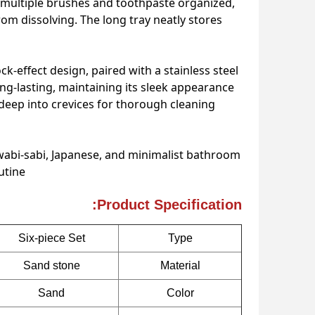
 multiple brushes and toothpaste organized,
om dissolving. The long tray neatly stores
ck-effect design, paired with a stainless steel
ong-lasting, maintaining its sleek appearance
g deep into crevices for thorough cleaning
g wabi-sabi, Japanese, and minimalist bathroom
tine.
Product Specification:
Six-piece Set
Type
Sand stone
Material
Sand
Color