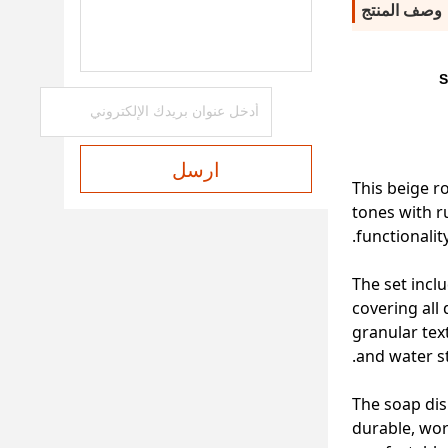
وصف المنتج
S
ارسل
This beige r
tones with r
functionalit
The set inclu
covering all 
granular tex
and water st
The soap dis
durable, wor