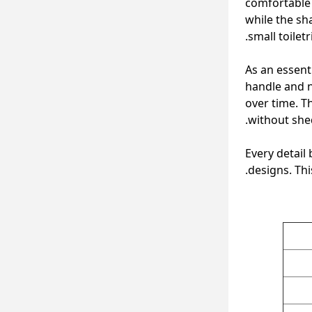
comfortable 
while the sh
small toilet
As an essenti
handle and n
over time. T
without she
Every detail
designs. Thi