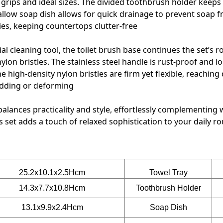
grips and ideal sizes. The divided toothbrush holder keeps
allow soap dish allows for quick drainage to prevent soap fr
ries, keeping countertops clutter-free.
al cleaning tool, the toilet brush base continues the set’s ro
ylon bristles. The stainless steel handle is rust-proof and l
he high-density nylon bristles are firm yet flexible, reachin
dding or deforming.
 balances practicality and style, effortlessly complementin
s set adds a touch of relaxed sophistication to your daily rou
25.2x10.1x2.5Hcm
Towel Tray
14.3x7.7x10.8Hcm
Toothbrush Holder
13.1x9.9x2.4Hcm
Soap Dish