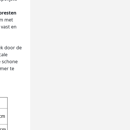
epresten
rm met
 vast en
ek door de
cale
e schone
amer te
cm
Hcm