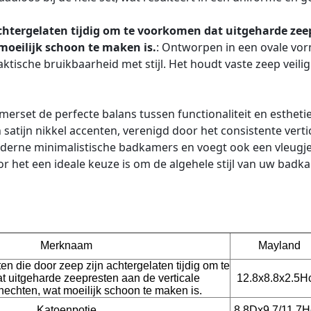
 achtergelaten tijdig om te voorkomen dat uitgeharde ze
moeilijk schoon te maken is.
: Ontworpen in een ovale vo
aktische bruikbaarheid met stijl. Het houdt vaste zeep veilig
erset de perfecte balans tussen functionaliteit en estheti
atijn nikkel accenten, verenigd door het consistente verti
oderne minimalistische badkamers en voegt ook een vleugj
r het een ideale keuze is om de algehele stijl van uw badk
Merknaam
Mayland
en die door zeep zijn achtergelaten tijdig om te
 uitgeharde zeepresten aan de verticale
12.8x8.8x2.5H
hechten, wat moeilijk schoon te maken is.
Katoenpotje
8.8Dx9.7/11.7