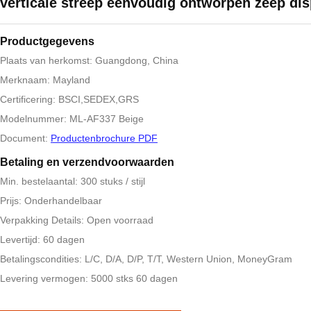
verticale streep eenvoudig ontworpen zeep di
Productgegevens
Plaats van herkomst: Guangdong, China
Merknaam: Mayland
Certificering: BSCI,SEDEX,GRS
Modelnummer: ML-AF337 Beige
Document:
Productenbrochure PDF
Betaling en verzendvoorwaarden
Min. bestelaantal: 300 stuks / stijl
Prijs: Onderhandelbaar
Verpakking Details: Open voorraad
Levertijd: 60 dagen
Betalingscondities: L/C, D/A, D/P, T/T, Western Union, MoneyGram
Levering vermogen: 5000 stks 60 dagen