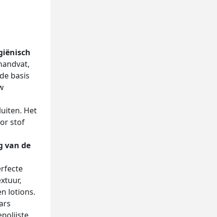
giënisch
handvat,
de basis
uw
uiten. Het
or stof
g van de
rfecte
xtuur,
n lotions.
ars
polijste