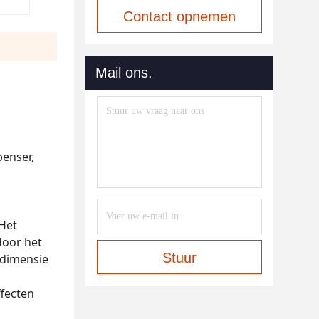
Contact opnemen
Mail ons.
penser,
 Het
rdoor het
Stuur
e dimensie
ffecten