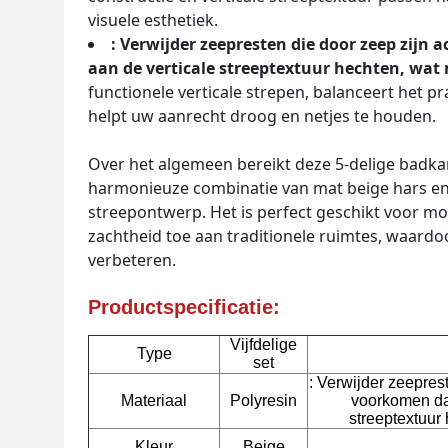
visuele esthetiek.
: Verwijder zeepresten die door zeep zijn
aan de verticale streeptextuur hechten, wat 
functionele verticale strepen, balanceert het pr
helpt uw aanrecht droog en netjes te houden.
Over het algemeen bereikt deze 5-delige badkam
harmonieuze combinatie van mat beige hars en s
streepontwerp. Het is perfect geschikt voor m
zachtheid toe aan traditionele ruimtes, waardoo
verbeteren.
Productspecificatie:
Vijfdelige
Type
set
: Verwijder zeeprest
Materiaal
Polyresin
voorkomen dat
streeptextuur 
Kleur
Beige