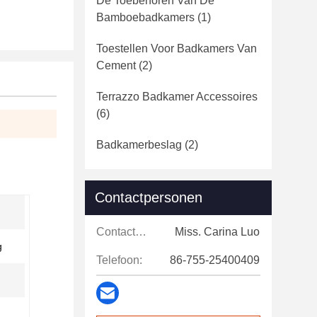
De Toebehoren Van De
Bamboebadkamers
(1)
Toestellen Voor Badkamers Van
Cement
(2)
Terrazzo Badkamer Accessoires
(6)
Badkamerbeslag
(2)
Contactpersonen
Contactpersonen:
Miss. Carina Luo
g
Telefoon:
86-755-25400409