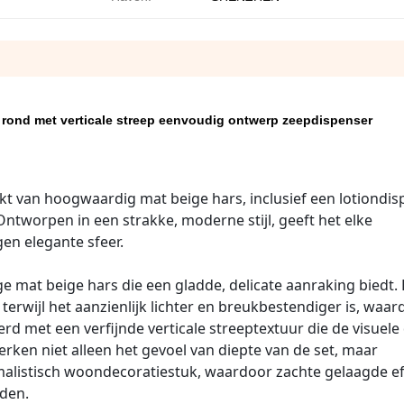
 rond met verticale streep eenvoudig ontwerp zeepdispenser
t van hoogwaardig mat beige hars, inclusief een lotiondis
 Ontworpen in een strakke, moderne stijl, geeft het elke
en elegante sfeer.
ge mat beige hars die een gladde, delicate aanraking biedt.
, terwijl het aanzienlijk lichter en breukbestendiger is, waa
sierd met een verfijnde verticale streeptextuur die de visuel
erken niet alleen het gevoel van diepte van de set, maar
malistisch woondecoratiestuk, waardoor zachte gelaagde e
den.