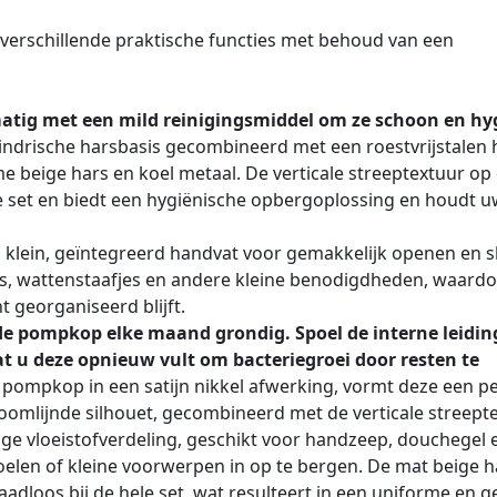
n verschillende praktische functies met behoud van een
matig met een mild reinigingsmiddel om ze schoon en hy
ilindrische harsbasis gecombineerd met een roestvrijstalen 
e beige hars en koel metaal. De verticale streeptextuur op 
de set en biedt een hygiënische opbergoplossing en houdt 
n klein, geïntegreerd handvat voor gemakkelijk openen en sl
es, wattenstaafjes en andere kleine benodigdheden, waardo
 georganiseerd blijft.
 de pompkop elke maand grondig. Spoel de interne leidin
t u deze opnieuw vult om bacteriegroei door resten te
pompkop in een satijn nikkel afwerking, vormt deze een pe
roomlijnde silhouet, gecombineerd met de verticale streepte
ge vloeistofverdeling, geschikt voor handzeep, douchegel e
elen of kleine voorwerpen in op te bergen. De mat beige h
adloos bij de hele set, wat resulteert in een uniforme en ge