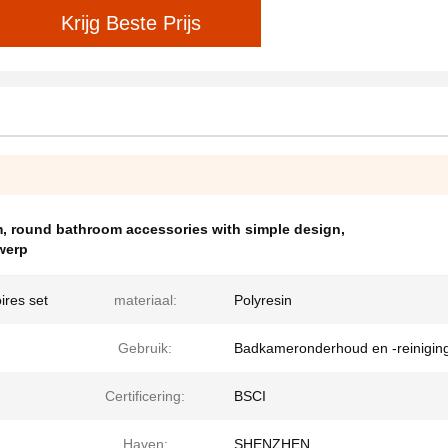
Krijg Beste Prijs
m
,
round bathroom accessories with simple design
,
werp
ires set
materiaal:
Polyresin
Gebruik:
Badkameronderhoud en -reinigin
Certificering:
BSCI
Haven:
SHENZHEN