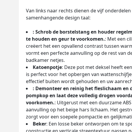
Van links naar rechts dienen de vijf onderdele
samenhangende design taal:
: Schrob de borstelstang en houder regel
te houden en geur te voorkomen.
: Met een c
creëert het een opvallend contrast tussen warm
vormt een perfecte aanvulling op de rest van 
badkamer netjes.
Katoenpotje
: Deze pot met deksel heeft ee
is perfect voor het opbergen van wattenschijfj
effectief buiten wordt gehouden en uw aanrecht
: Demonteer en reinig het fleslichaam en
pompkop en laat deze volledig drogen voorda
voorkomen.
: Uitgerust met een duurzame ABS 
aanvulling op het beige hars lichaam. Het gest
zorgt voor een soepele pompactie en gelijkmati
Beker
: Een losse beker ontworpen om te spo
constructie en verticale streeptextuur passen na