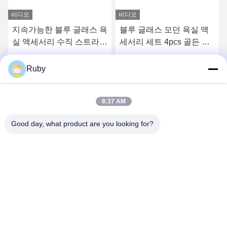
비디오
블루 글래스 모던 욕실 액
리버드 맑은 욕실 화장실
세서리 세트 4pcs 골든 펌
액세서리 세트 5pcs 호박
프 헤드 디스펜서
스타일 로션 펌프 병
최고의 가격을 얻으십시오
최고의 가격을 얻으십시오
Ruby
8:37 AM
Good day, what product are you looking for?
MAYLAND HOUSEWARE COMPANY
LIMITED
ml@mylandhouseware.com
86-755-25400409