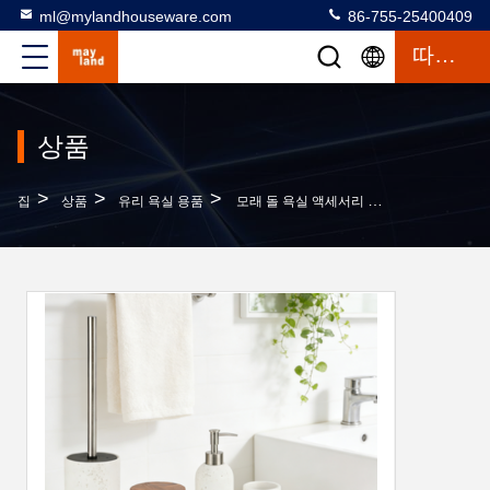
ml@mylandhouseware.com
86-755-25400409
따옴표
상품
>
>
>
집
상품
유리 욕실 용품
모래 돌 욕실 액세서리 트래버틴 외관과 나무 액세서리 라면 펌프 병을 설정