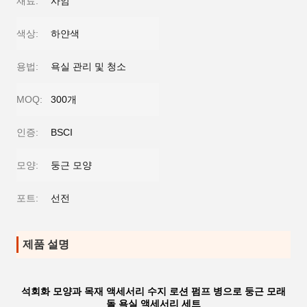
재료:
사암
색상:
하얀색
용법:
욕실 관리 및 청소
MOQ:
300개
인증:
BSCI
모양:
둥근 모양
포트:
선전
제품 설명
석회화 모양과 목재 액세서리 수지 로션 펌프 병으로 둥근 모래
돌 욕실 액세서리 세트