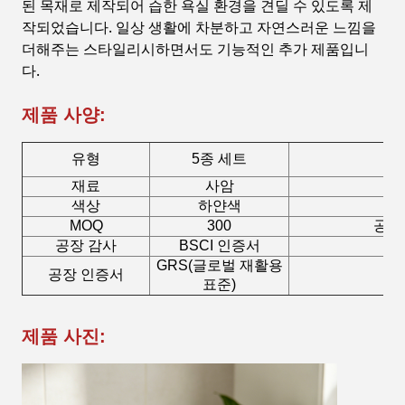
된 목재로 제작되어 습한 욕실 환경을 견딜 수 있도록 제
작되었습니다. 일상 생활에 차분하고 자연스러운 느낌을
더해주는 스타일리시하면서도 기능적인 추가 제품입니
다.
제품 사양:
유형
5종 세트
재료
사암
색상
하얀색
MOQ
300
공중
공장 감사
BSCI 인증서
GRS(글로벌 재활용
공장 인증서
그
표준)
제품 사진: