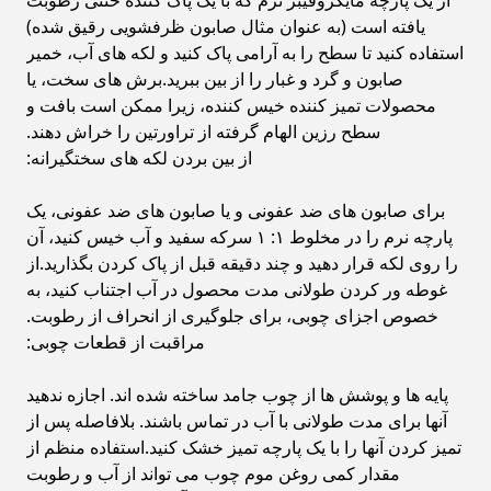
از یک پارچه مایکروفیبر نرم که با یک پاک کننده خنثی رطوبت
یافته است (به عنوان مثال صابون ظرفشویی رقیق شده)
استفاده کنید تا سطح را به آرامی پاک کنید و لکه های آب، خمیر
صابون و گرد و غبار را از بین ببرید.برش های سخت، یا
محصولات تمیز کننده خیس کننده، زیرا ممکن است بافت و
سطح رزین الهام گرفته از تراورتین را خراش دهند.
از بین بردن لکه های سختگیرانه:
برای صابون های ضد عفونی و یا صابون های ضد عفونی، یک
پارچه نرم را در مخلوط ۱: ۱ سرکه سفید و آب خیس کنید، آن
را روی لکه قرار دهید و چند دقیقه قبل از پاک کردن بگذارید.از
غوطه ور کردن طولانی مدت محصول در آب اجتناب کنید، به
خصوص اجزای چوبی، برای جلوگیری از انحراف از رطوبت.
مراقبت از قطعات چوبی:
پایه ها و پوشش ها از چوب جامد ساخته شده اند. اجازه ندهید
آنها برای مدت طولانی با آب در تماس باشند. بلافاصله پس از
تمیز کردن آنها را با یک پارچه تمیز خشک کنید.استفاده منظم از
مقدار کمی روغن موم چوب می تواند از آب و رطوبت