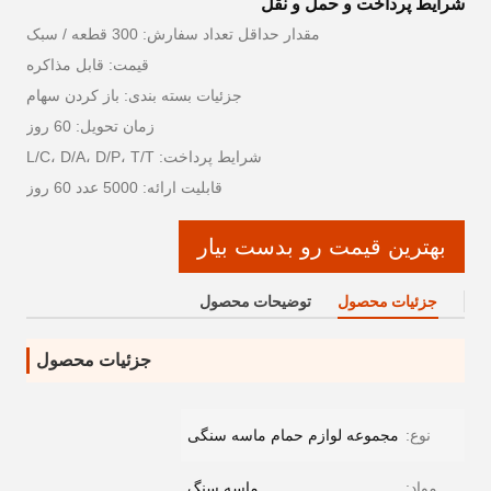
شرایط پرداخت و حمل و نقل
مقدار حداقل تعداد سفارش: 300 قطعه / سبک
قیمت: قابل مذاکره
جزئیات بسته بندی: باز کردن سهام
زمان تحویل: 60 روز
شرایط پرداخت: L/C، D/A، D/P، T/T
قابلیت ارائه: 5000 عدد 60 روز
بهترین قیمت رو بدست بیار
جزئیات محصول
توضیحات محصول
جزئیات محصول
نوع:
مجموعه لوازم حمام ماسه سنگی
مواد:
ماسه سنگ