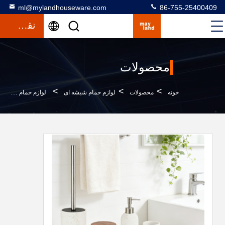
ml@mylandhouseware.com
86-755-25400409
نقل قول
محصولات
>
>
>
خونه
محصولات
لوازم حمام شیشه ای
لوازم حمام سنگ شنی ست گرد با ظاهر تراورتن و بطری پمپ لوسیون رزین لوازم جانبی چوب