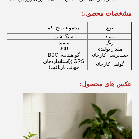
مشخصات محصول:
نوع
مجموعه پنج تکه
مواد
سنگ شن
قو
رنگ
سفید
ظرف
300
مقدار تولیدی
حسابرسی کارخانه
گواهینامه BSCI
پم
GRS ((استانداردهای
گواهی کارخانه
بر
جهانی بازیافت)
عکس های محصول: