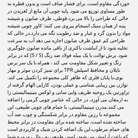
خوردگی مقاوم است، برای فشار صاف است و بدون قطره به
طور مساوی توزیع می شود. پایه چوبی آن مانع از لغزیدن در
حالی که طراحی را بالا می برد.قوطی، ظرف صابون و شیشه
پنبه از همان سبک انسجام پیروی می کنند: کاور چوبی شیشه
مواد را بدون گرد و غبار و ضد رطوبت نگه می دارد.در حالی که
طراحی کم عمق ظرف صابون اجازه می دهد آب به سرعت
تخلیه شود تا از انباشت باکتری از باقی مانده صابون جلوگیری
شود. برش توالت با یک میله فولاد ضد زنگ (S / S) که در برابر
زنگ و تغییر شکل مقاومت می کند ، همراه با یک سر برس
نایلان و محافظ اسپلش TPR برای تمیز کردن موثر و مهار
بوی،با پایان فلزی که ظاهر کلی مجموعه را تکمیل می کند.
توازن بين زیبایی شناسی و عملی بودن، کارایی الهام گرفته از
تراورتین یک روحیه ظریف وابی سابی و لوکس مینیمالیستی را
به ارمغان می آورد، در حالی که عناصر چوبی گرمی را اضافه
می کنند.مدرن مینیمالیستی، یا حمام های چوبی طبیعی، این
مجموعه با رزین مقاوم در برابر شکستگی و چوب ضد آب
ساخته شده است، ساخته شده برای مقاومت در برابر محیط
های حمام مرطوب.این یک اضافه کردن شیک و کاربردی است
که باعث آرامش می شود، لمس طبیعی به روال روزمره شما