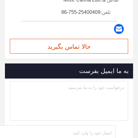
تلفن:
86-755-25400409
حالا تماس بگیرید
به ما ایمیل بفرست