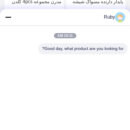
مدرن مجموعه 4pcs گلدن
صاف 5 عدد بطری لوشن
پمپ سر توزیع کننده با خط
پمپ مدل کدو
دایره ای
بهترین قیمت رو بدست بیار
بهترین قیمت رو بدست بیار
Ruby
10:11 AM
Good day, what product are you looking for?
MAYLAND HOUSEWARE COMPANY
LIMITED
ml@mylandhouseware.com
86-755-25400409
302، طبقه سوم، بلوک ۲، میدان شهر در کنار اقیانوس، شماره ۷۰
جاده قیان های، منطقه نانشان، شنژن، چین ۵۱۸۰۵۲